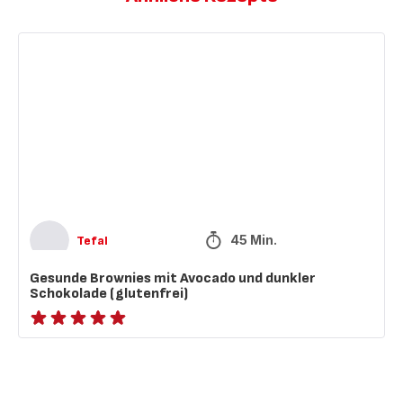
Gesunde
Brownies
mit
Avocado
und
dunkler
Schokolade
(glutenfrei)
45 Min.
Tefal
Gesunde Brownies mit Avocado und dunkler
Schokolade (glutenfrei)
ratings.NaN