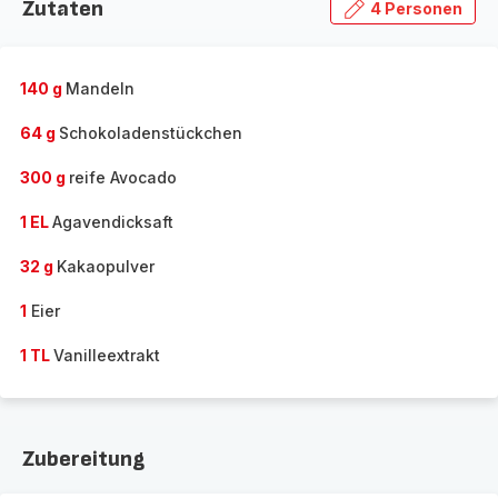
Zutaten
4 Personen
140 g
Mandeln
64 g
Schokoladenstückchen
300 g
reife Avocado
1 EL
Agavendicksaft
32 g
Kakaopulver
1
Eier
1 TL
Vanilleextrakt
Zubereitung