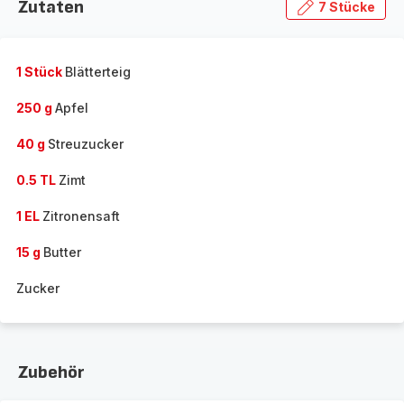
Zutaten
7 Stücke
1 Stück
Blätterteig
250 g
Apfel
40 g
Streuzucker
0.5 TL
Zimt
1 EL
Zitronensaft
15 g
Butter
Zucker
Zubehör