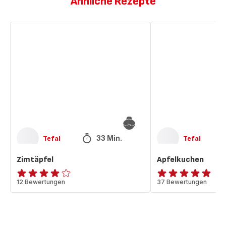
Ähnliche Rezepte
Zimtäpfel
Apfelkuchen
33 Min.
Tefal
Tefal
Zimtäpfel
Apfelkuchen
Bewertung
12 Bewertungen
ratings.4.8
37 Bewertungen
mit
4
Sternen
(Durchschnitt)