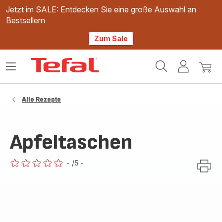
Jetzt im SALE: Entdecken Sie eine große Auswahl an
Bestsellern
Zum Sale
Tefal
Das
Mein
Mein
Homepage
Menü
Konto
Waren
öffnen
Alle Rezepte
Apfeltaschen
-
/5
-
ratings.0