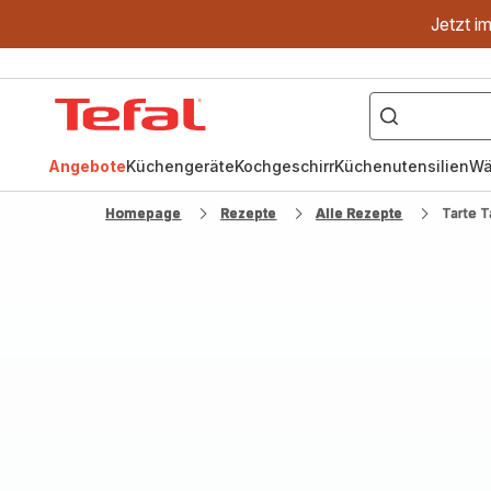
Jetzt i
["OptiGrill","Easy
Fry","Pfanne"]
Tefal
Homepage
Angebote
Küchengeräte
Kochgeschirr
Küchenutensilien
Wä
Homepage
Rezepte
Alle Rezepte
Tarte T