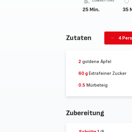
ZUBEREITUNG
25 Min.
35 
Zutaten
4 Per
Personen
löschen
2
goldene Äpfel
60 g
Extrafeiner Zucker
0.5
Mürbeteig
Zubereitung
Schritte 1
/8