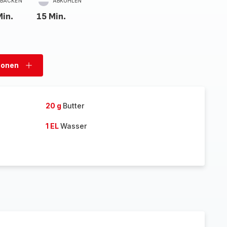
BACKEN
ABKÜHLEN
Min.
15 Min.
sonen
Personen
hinzufügen
20 g
Butter
1 EL
Wasser