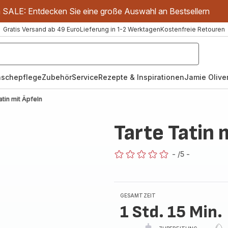
m SALE: Entdecken Sie eine große Auswahl an Bestsellern
Gratis Versand ab 49 Euro
Lieferung in 1-2 Werktagen
Kostenfreie Retouren
schepflege
Zubehör
Service
Rezepte & Inspirationen
Jamie Oliver
atin mit Äpfeln
Tarte Tatin 
-
/5
-
ratings.0
GESAMTZEIT
1 Std. 15 Min.