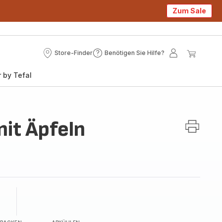
Zum Sale
Store-Finder
Benötigen Sie Hilfe?
Store-
Benötigen
Mein
Mein
Finder
Sie
Konto
Waren
 by Tefal
Hilfe?
mit Äpfeln