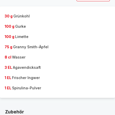
30 g
Grünkohl
100 g
Gurke
100 g
Limette
75 g
Granny Smith-Äpfel
8 cl
Wasser
3 EL
Agavendicksaft
1 EL
Frischer Ingwer
1 EL
Spirulina-Pulver
Zubehör