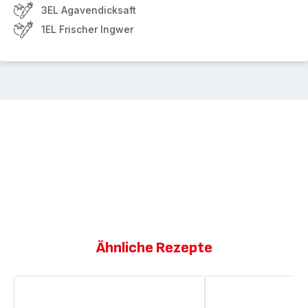
3EL Agavendicksaft
1EL Frischer Ingwer
Ähnliche Rezepte
Smoothie
Smoothie
aus
aus