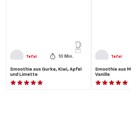
Gurke,
Melone,
Kiwi,
Banane
Apfel
und
und
Vanille
Limette
10 Min.
Tefal
Tefal
Smoothie aus Gurke, Kiwi, Apfel
Smoothie aus Mel
und Limette
Vanille
ratings.NaN
ratings.NaN