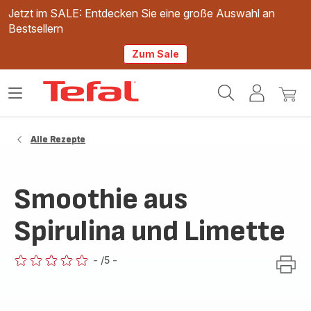
Jetzt im SALE: Entdecken Sie eine große Auswahl an
Bestsellern
Zum Sale
Tefal
Das
Mein
Mein
Homepage
Menü
Konto
Waren
öffnen
Alle Rezepte
Smoothie aus
Spirulina und Limette
-
/5
-
ratings.0