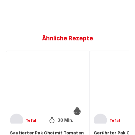
Ähnliche Rezepte
Sautierter
Gerührter
Pak
Pak
Choi
Choi
mit
mit
Tomaten
Tomate
30 Min.
Tefal
Tefal
Sautierter Pak Choi mit Tomaten
Gerührter Pak Cho