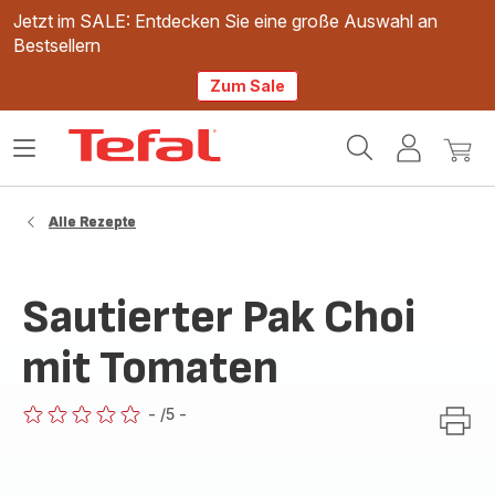
Jetzt im SALE: Entdecken Sie eine große Auswahl an
Bestsellern
Zum Sale
Tefal
Das
Mein
Mein
Homepage
Menü
Konto
Waren
öffnen
Alle Rezepte
Sautierter Pak Choi
mit Tomaten
-
/5
-
ratings.0