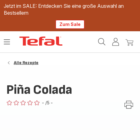
Jetzt im SALE: Entdecken Sie eine große Auswahl an
Bestsellern
Zum Sale
Tefal
Das
Mein
Mein
Homepage
Menü
Konto
Waren
öffnen
Alle Rezepte
Piña Colada
-
/5
-
ratings.0