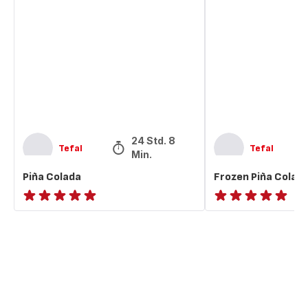
Colada
Piña
Colada
24 Std. 8
Tefal
Tefal
Min.
Piña Colada
Frozen Piña Colad
ratings.NaN
Bewertung
mit
5
Sternen
(Durchschnitt)