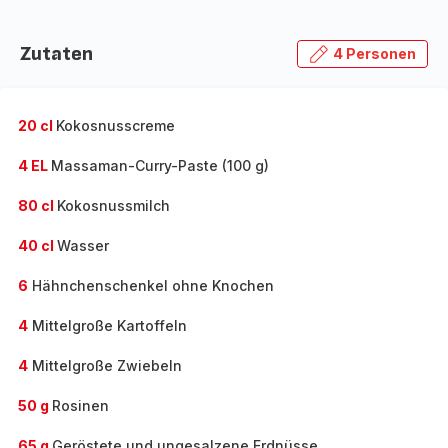
Zutaten
4 Personen
20 cl
Kokosnusscreme
4 EL
Massaman-Curry-Paste (100 g)
80 cl
Kokosnussmilch
40 cl
Wasser
6
Hähnchenschenkel ohne Knochen
4
Mittelgroße Kartoffeln
4
Mittelgroße Zwiebeln
50 g
Rosinen
65 g
Geröstete und ungesalzene Erdnüsse