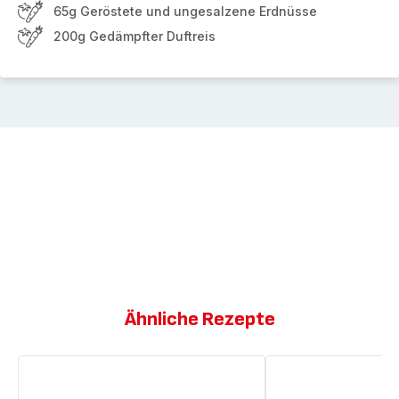
65g Geröstete und ungesalzene Erdnüsse
200g Gedämpfter Duftreis
Ähnliche Rezepte
Hähnchen-
Grünes
Kokos-
Thai-