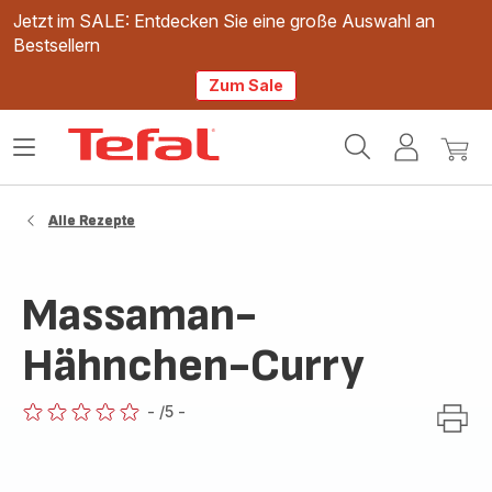
Jetzt im SALE: Entdecken Sie eine große Auswahl an
Bestsellern
Zum Sale
Tefal
Das
Mein
Mein
Homepage
Menü
Konto
Waren
öffnen
Alle Rezepte
Massaman-
Hähnchen-Curry
-
/5
-
ratings.0