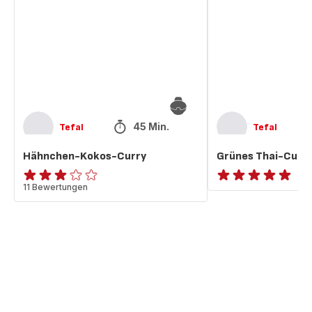
Curry
Curry
mit
Hähnchen
45 Min.
Tefal
Tefal
Hähnchen-Kokos-Curry
Grünes Thai-Curr
Bewertung
11 Bewertungen
ratings.NaN
mit
3
Sternen
(Durchschnitt)