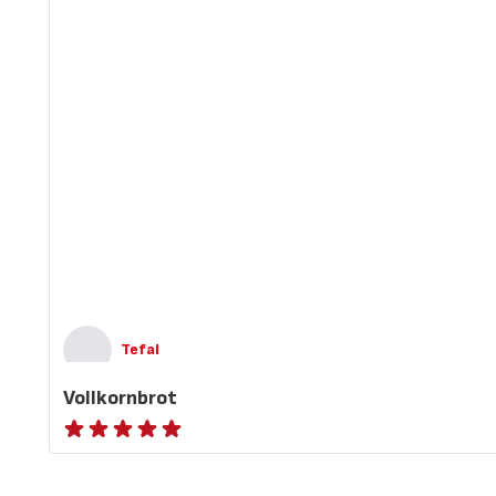
Tefal
Vollkornbrot
ratings.NaN