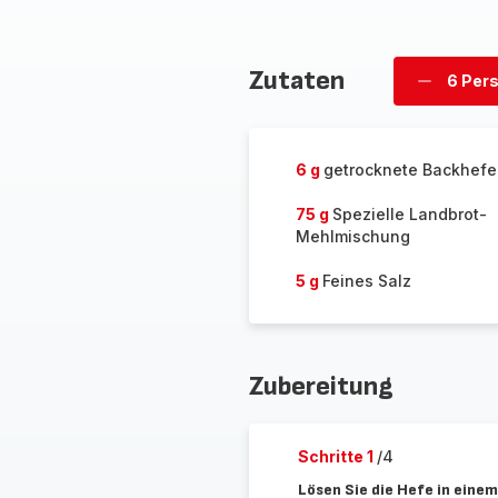
Zutaten
6 Per
Personen
löschen
6 g
getrocknete Backhefe
75 g
Spezielle Landbrot-
Mehlmischung
5 g
Feines Salz
Zubereitung
Schritte 1
/4
Lösen Sie die Hefe in eine