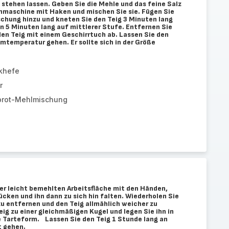
 stehen lassen. Geben Sie die Mehle und das feine Salz
enmaschine mit Haken und mischen Sie sie. Fügen Sie
chung hinzu und kneten Sie den Teig 3 Minuten lang
n 5 Minuten lang auf mittlerer Stufe. Entfernen Sie
en Teig mit einem Geschirrtuch ab. Lassen Sie den
mtemperatur gehen. Er sollte sich in der Größe
khefe
r
brot-Mehlmischung
ner leicht bemehlten Arbeitsfläche mit den Händen,
ücken und ihn dann zu sich hin falten. Wiederholen Sie
zu entfernen und den Teig allmählich weicher zu
g zu einer gleichmäßigen Kugel und legen Sie ihn in
te Tarteform. Lassen Sie den Teig 1 Stunde lang an
 gehen.