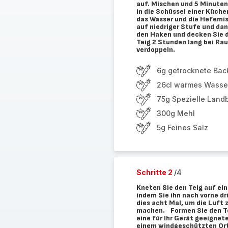
auf. Mischen und 5 Minuten
in die Schüssel einer Küch
das Wasser und die Hefemis
auf niedriger Stufe und dan
den Haken und decken Sie d
Teig 2 Stunden lang bei Rau
verdoppeln.
6g getrocknete Bac
26cl warmes Wasse
75g Spezielle Land
300g Mehl
5g Feines Salz
Schritte 2
/4
Kneten Sie den Teig auf ei
indem Sie ihn nach vorne dr
dies acht Mal, um die Luft 
machen. Formen Sie den Tei
eine für Ihr Gerät geeigne
einem windgeschützten Ort