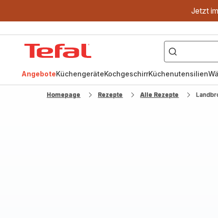
Jetzt i
["OptiGrill","Easy
Fry","Pfanne"]
Tefal
Homepage
Angebote
Küchengeräte
Kochgeschirr
Küchenutensilien
Wä
Homepage
Rezepte
Alle Rezepte
Landbr