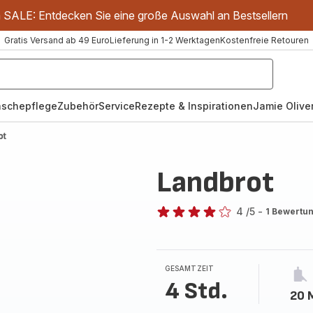
m SALE: Entdecken Sie eine große Auswahl an Bestsellern
Gratis Versand ab 49 Euro
Lieferung in 1-2 Werktagen
Kostenfreie Retouren
schepflege
Zubehör
Service
Rezepte & Inspirationen
Jamie Oliver
ot
Landbrot
4
/5
-
1 Bewertu
Bewertung
mit
4
Sternen
GESAMTZEIT
(Durchschnitt)
4 Std.
20 