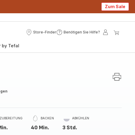
Zum Sale
Store-Finder
Benötigen Sie Hilfe?
Store-
Benötigen
Mein
Mein
Finder
Sie
Konto
Waren
 by Tefal
Hilfe?
ngen
ZUBEREITUNG
BACKEN
ABKÜHLEN
Min.
40 Min.
3 Std.