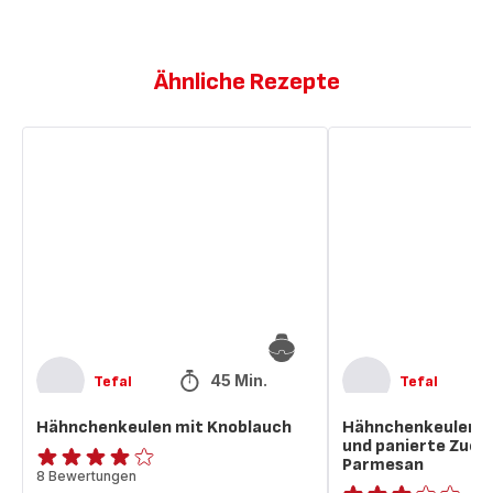
Ähnliche Rezepte
Hähnchenkeulen
Hähnchenkeulen
mit
mit
Knoblauch
Knoblauch
und
panierte
Zucchini
mit
Parmesan
45 Min.
Tefal
Tefal
Hähnchenkeulen mit Knoblauch
Hähnchenkeulen m
und panierte Zucch
Parmesan
Bewertung
8 Bewertungen