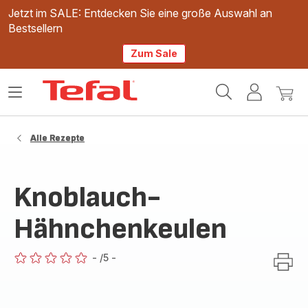
Jetzt im SALE: Entdecken Sie eine große Auswahl an
Bestsellern
Zum Sale
Tefal
Das
Mein
Mein
Homepage
Menü
Konto
Waren
öffnen
Alle Rezepte
Knoblauch-
Hähnchenkeulen
-
/5
-
ratings.0