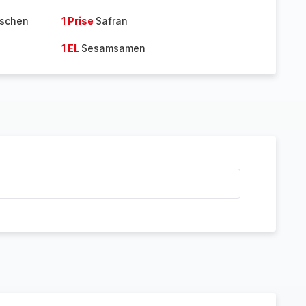
rschen
1 Prise
Safran
1 EL
Sesamsamen