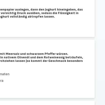
henpapier auslegen, dann den Joghurt hineingeben, das
vorsichtig Druck ausüben, sodass die Flüssigkeit in
oghurt vollständig abtropfen lassen.
 mit Meersalz und schwarzem Pfeffer würzen.
eln nativem Olivenöl und dem Rotweinessig beträufeln,
urchziehen lassen (so kommt der Geschmack besonders
omaten
tra