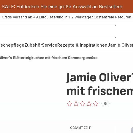
m SALE: Entdecken Sie eine große Auswahl an Bestsellern
Gratis Versand ab 49 Euro
Lieferung in 1-2 Werktagen
Kostenfreie Retouren
schepflege
Zubehör
Service
Rezepte & Inspirationen
Jamie Oliver
Oliver´s Blätterteigkuchen mit frischem Sommergemüse
Jamie Oliver
mit frisch
-
/5
-
ratings.0
GESAMTZEIT