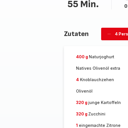
55 Min.
0
Zutaten
4 Per
Personen
löschen
400 g
Naturjoghurt
Natives Olivenöl extra
4
Knoblauchzehen
Olivenöl
320 g
junge Kartoffeln
320 g
Zucchini
1
eingemachte Zitrone