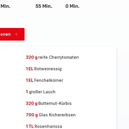
 Min.
55 Min.
0 Min.
sonen
Personen
hinzufügen
320 g
reife Cherrytomaten
1 EL
Rotweinessig
1 EL
Fenchelkörner
1
großer Lauch
320 g
Butternut-Kürbis
700 g
Glas Kichererbsen
1 TL
Rosenharissa