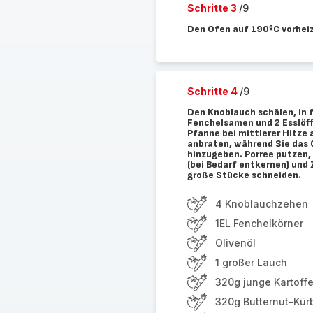
Schritte 3
/9
Den Ofen auf 190ºC vorhei
Schritte 4
/9
Den Knoblauch schälen, in
Fenchelsamen und 2 Esslöffe
Pfanne bei mittlerer Hitze
anbraten, während Sie das 
hinzugeben. Porree putzen,
(bei Bedarf entkernen) und 
große Stücke schneiden.
4 Knoblauchzehen
1EL Fenchelkörner
Olivenöl
1 großer Lauch
320g junge Kartoffe
320g Butternut-Kür