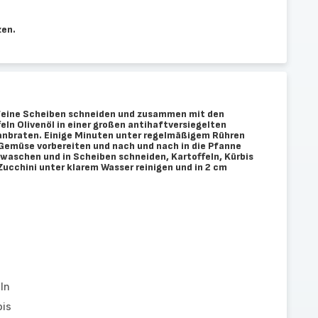
zen.
 feine Scheiben schneiden und zusammen mit den
ln Olivenöl in einer großen antihaftversiegelten
 anbraten. Einige Minuten unter regelmäßigem Rühren
Gemüse vorbereiten und nach und nach in die Pfanne
 waschen und in Scheiben schneiden, Kartoffeln, Kürbis
Zucchini unter klarem Wasser reinigen und in 2 cm
ln
bis