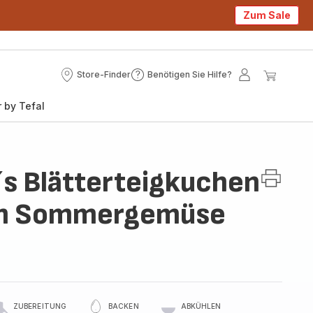
Zum Sale
Store-Finder
Benötigen Sie Hilfe?
Store-
Benötigen
Mein
Mein
Finder
Sie
Konto
Waren
 by Tefal
Hilfe?
´s Blätterteigkuchen
em Sommergemüse
ZUBEREITUNG
BACKEN
ABKÜHLEN