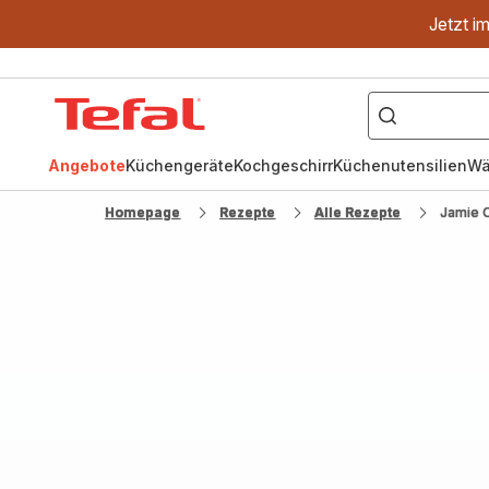
Jetzt i
["OptiGrill","Easy
Fry","Pfanne"]
Tefal
Homepage
Angebote
Küchengeräte
Kochgeschirr
Küchenutensilien
Wä
Homepage
Rezepte
Alle Rezepte
Jamie 