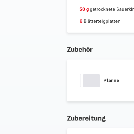
50 g
getrocknete Sauerki
8
Blätterteigplatten
Zubehör
Pfanne
Zubereitung