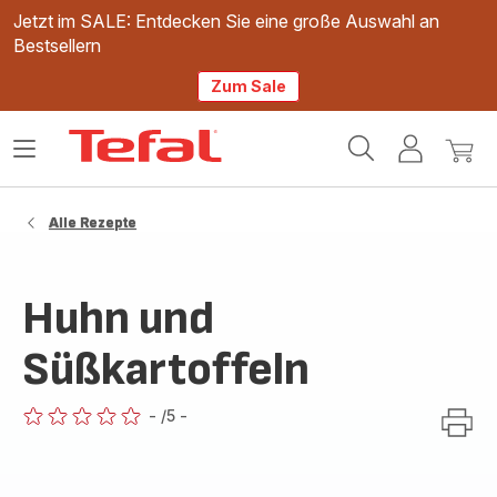
Jetzt im SALE: Entdecken Sie eine große Auswahl an
Bestsellern
Zum Sale
Tefal
Das
Mein
Mein
Homepage
Menü
Konto
Waren
öffnen
Alle Rezepte
Huhn und
Süßkartoffeln
-
/5
-
ratings.0