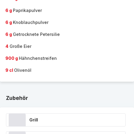
6 g
Paprikapulver
6 g
Knoblauchpulver
6 g
Getrocknete Petersilie
4
Große Eier
900 g
Hähnchenstreifen
9 cl
Olivenöl
Zubehör
Grill