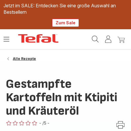
Jetzt im SALE: Entdecken Sie eine große Auswahl an
Bestsellern
Zum Sale
Tefal
Das
Mein
Mein
Homepage
Menü
Konto
Waren
öffnen
Alle Rezepte
Gestampfte
Kartoffeln mit Ktipiti
und Kräuteröl
-
/5
-
ratings.0