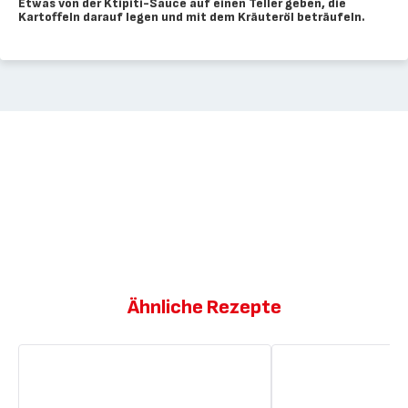
Etwas von der Ktipiti-Sauce auf einen Teller geben, die
Kartoffeln darauf legen und mit dem Kräuteröl beträufeln.
Ähnliche Rezepte
Kartoffeln
Kartoffeln
mit
mit
Speck
Parmesan
und
und