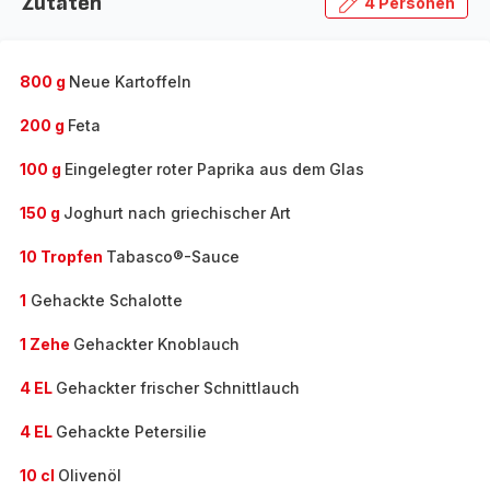
Zutaten
4 Personen
800 g
Neue Kartoffeln
200 g
Feta
100 g
Eingelegter roter Paprika aus dem Glas
150 g
Joghurt nach griechischer Art
10 Tropfen
Tabasco®-Sauce
1
Gehackte Schalotte
1 Zehe
Gehackter Knoblauch
4 EL
Gehackter frischer Schnittlauch
4 EL
Gehackte Petersilie
10 cl
Olivenöl