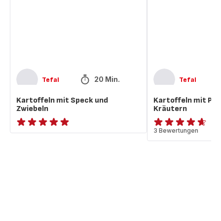
Zwiebeln
Kräutern
20 Min.
Tefal
Tefal
Kartoffeln mit Speck und
Kartoffeln mit Pa
Zwiebeln
Kräutern
ratings.NaN
ratings.4.6
3 Bewertungen