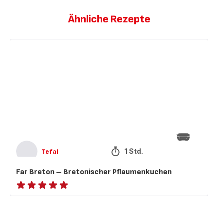
Ähnliche Rezepte
Far
Breton
–
Bretonischer
Pflaumenkuchen
1 Std.
Tefal
Far Breton – Bretonischer Pflaumenkuchen
ratings.NaN