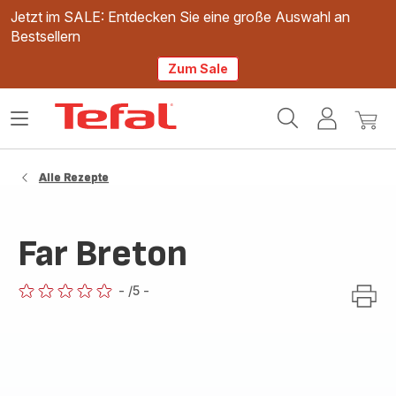
Jetzt im SALE: Entdecken Sie eine große Auswahl an
Bestsellern
Zum Sale
Tefal
Das
Mein
Mein
Homepage
Menü
Konto
Waren
öffnen
Alle Rezepte
Far Breton
-
/5
-
ratings.0