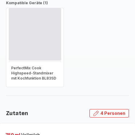
Kompatible Geräte (1)
PerfectMix Cook
Highspeed-Standmixer
mit Kochfunktion BL83SD
Zutaten
4 Personen
750 ml
Vollmilch