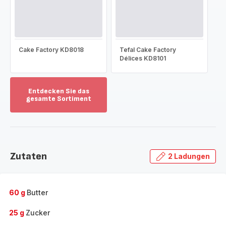
Cake Factory KD8018
Tefal Cake Factory
Délices KD8101
Entdecken Sie das
gesamte Sortiment
Mehr
anzeigen
-
Entdecken
Sie
Zutaten
2 Ladungen
das
gesamte
Sortiment
-
60 g
Butter
25 g
Zucker