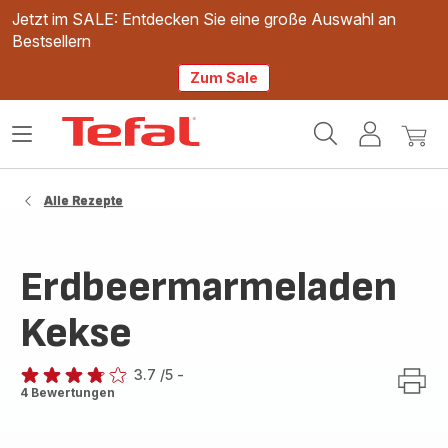
Jetzt im SALE: Entdecken Sie eine große Auswahl an
Bestsellern
Zum Sale
Tefal
Das
Mein
Mein
Homepage
Menü
Konto
Waren
öffnen
Alle Rezepte
Erdbeermarmeladen
Kekse
3.7
/5
-
ratings.3.7
4 Bewertungen