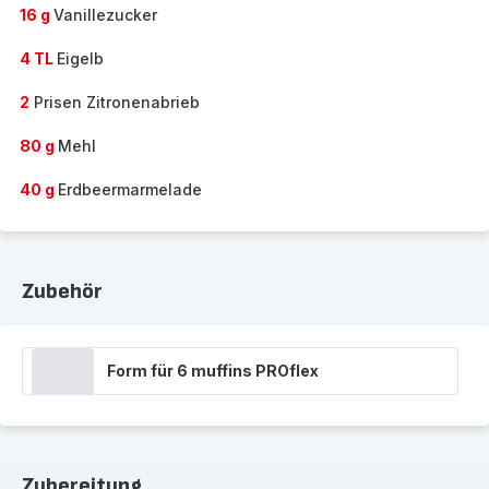
16 g
Vanillezucker
4 TL
Eigelb
2
Prisen Zitronenabrieb
80 g
Mehl
40 g
Erdbeermarmelade
Zubehör
Form für 6 muffins PROflex
Zubereitung