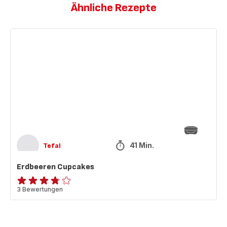
Ähnliche Rezepte
Erdbeeren
Cupcakes
41 Min.
Tefal
Erdbeeren Cupcakes
ratings.3.7
3 Bewertungen