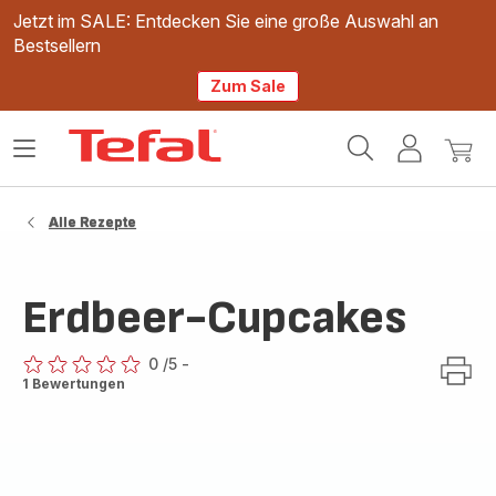
Jetzt im SALE: Entdecken Sie eine große Auswahl an
Bestsellern
Zum Sale
Tefal
Das
Mein
Mein
Homepage
Menü
Konto
Waren
öffnen
Alle Rezepte
Erdbeer-Cupcakes
0
/5
-
ratings.0
1 Bewertungen