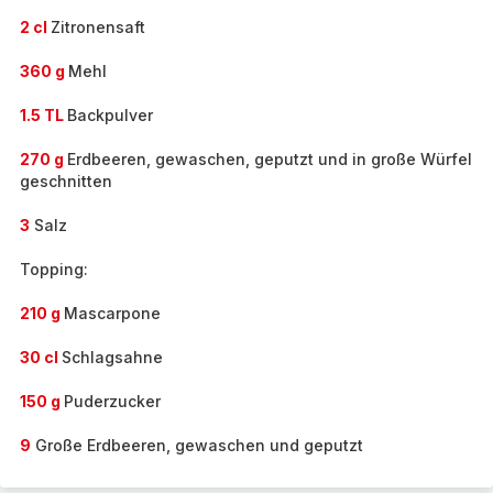
2 cl
Zitronensaft
360 g
Mehl
1.5 TL
Backpulver
270 g
Erdbeeren, gewaschen, geputzt und in große Würfel
geschnitten
3
Salz
Topping:
210 g
Mascarpone
30 cl
Schlagsahne
150 g
Puderzucker
9
Große Erdbeeren, gewaschen und geputzt