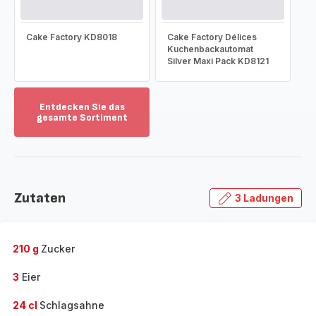
Cake Factory KD8018
Cake Factory Délices
Kuchenbackautomat
Silver Maxi Pack KD8121
Entdecken Sie das
gesamte Sortiment
Mehr
anzeigen
-
Entdecken
Sie
Zutaten
3 Ladungen
das
gesamte
Sortiment
-
210 g
Zucker
3
Eier
24 cl
Schlagsahne