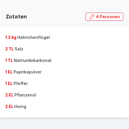
Zutaten
4 Personen
1.2 kg
Hähnchenflügel
2 TL
Salz
1 TL
Natriumbikarbonat
1 EL
Paprikapulver
1 EL
Pfeffer
2 EL
Pflanzenöl
2 EL
Honig