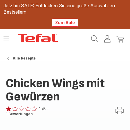
Jetzt im SALE: Entdecken Sie eine große Auswahl an
Bestsellern
Zum Sale
Tefal
Das
Mein
Mein
Homepage
Menü
Konto
Waren
öffnen
Alle Rezepte
Chicken Wings mit
Gewürzen
1
/5
-
Bewertung
1 Bewertungen
mit
1