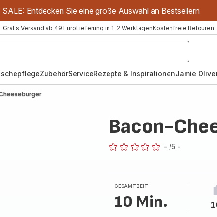
m SALE: Entdecken Sie eine große Auswahl an Bestsellern
Gratis Versand ab 49 Euro
Lieferung in 1-2 Werktagen
Kostenfreie Retouren
schepflege
Zubehör
Service
Rezepte & Inspirationen
Jamie Oliver
Cheeseburger
Bacon-Chee
-
/5
-
ratings.0
GESAMTZEIT
10 Min.
1