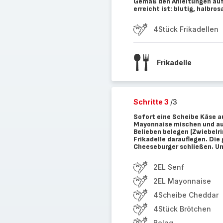
Gemäß den Anleitungen auf
erreicht ist: blutig, halbro
4Stück Frikadellen
Frikadelle
Schritte 3
/3
Sofort eine Scheibe Käse au
Mayonnaise mischen und au
Belieben belegen (Zwiebelri
Frikadelle darauflegen. Di
Cheeseburger schließen. Un
2EL Senf
2EL Mayonnaise
4Scheibe Cheddar
4Stück Brötchen
Belag