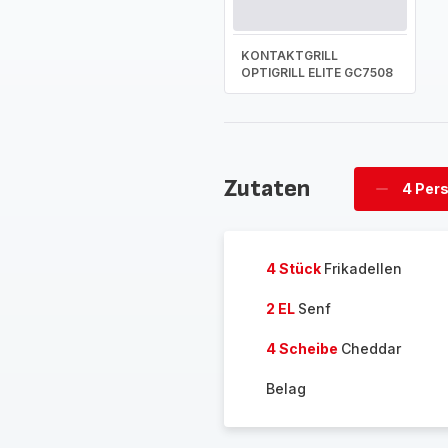
KONTAKTGRILL
OPTIGRILL ELITE GC7508
Zutaten
4 Per
Personen
löschen
4 Stück
Frikadellen
2 EL
Senf
4 Scheibe
Cheddar
Belag