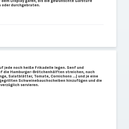
 dem Display garen, bis die gewünschte Garstufe
sa oder durchgebraten.
f jede noch heiße Frikadelle legen. Senf und
f die Hamburger-Brötchenhälften streichen, nach
nge, Salatblätter, Tomate, Cornichons …) und je eine
e gegrillten Schweinebauchscheiben hinzufügen und die
verzüglich servieren.