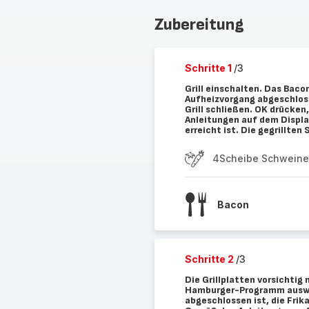
Zubereitung
Schritte 1
/3
Grill einschalten. Das Ba
Aufheizvorgang abgeschloss
Grill schließen. OK drücke
Anleitungen auf dem Display
erreicht ist. Die gegrillten
4Scheibe Schwein
Bacon
Schritte 2
/3
Die Grillplatten vorsichti
Hamburger-Programm auswä
abgeschlossen ist, die Frika