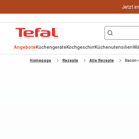
Jetzt i
["OptiGrill","Easy
Fry","Pfanne"]
Tefal
Homepage
Angebote
Küchengeräte
Kochgeschirr
Küchenutensilien
Wä
Homepage
Rezepte
Alle Rezepte
Bacon-