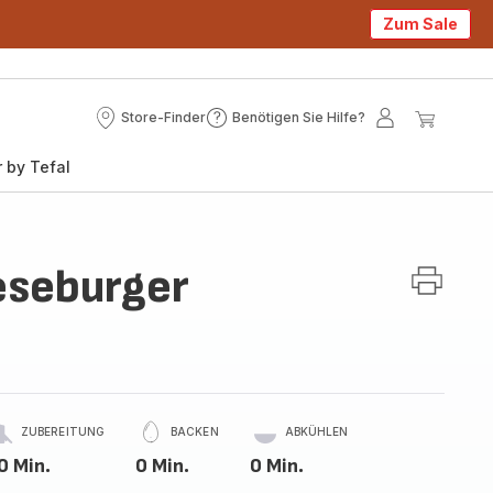
Zum Sale
Store-Finder
Benötigen Sie Hilfe?
Store-
Benötigen
Mein
Mein
Finder
Sie
Konto
Waren
 by Tefal
Hilfe?
seburger
ZUBEREITUNG
BACKEN
ABKÜHLEN
0 Min.
0 Min.
0 Min.