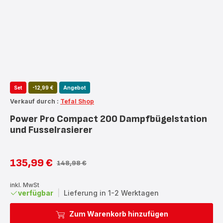
Set
-12,99 €
Angebot
Verkauf durch :
Tefal Shop
Power Pro Compact 200 Dampfbügelstation
und Fusselrasierer
135,99 €
148,98 €
Ermäßigter
Erstes
Preis
Angebot
inkl. MwSt
verfügbar
|
Lieferung in 1-2 Werktagen
Zum Warenkorb hinzufügen