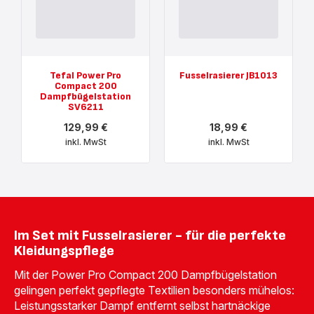
Tefal Power Pro
Fusselrasierer JB1013
Compact 200
Dampfbügelstation
SV6211
129,99 €
18,99 €
inkl. MwSt
inkl. MwSt
Mehr
Mehr
anzeigen
anzeigen
-
-
Tefal
Fusselrasierer
Power
JB1013
Pro
-
Compact
18,99 €<br>
200
<span
Im Set mit Fusselrasierer - für die perfekte
Dampfbügelstation
class="is-
SV6211
caption
Kleidungspflege
-
is-
129,99 €<br>
medium">inkl.
Mit der Power Pro Compact 200 Dampfbügelstation
<span
MwSt</span>
gelingen perfekt gepflegte Textilien besonders mühelos:
class="is-
caption
Leistungsstarker Dampf entfernt selbst hartnäckige
is-