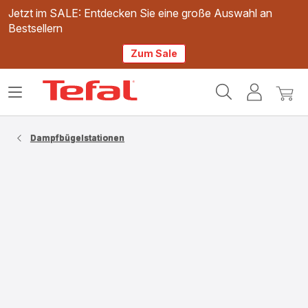
Jetzt im SALE: Entdecken Sie eine große Auswahl an
Bestsellern
Zum Sale
Tefal
Das
Mein
Mein
Homepage
Menü
Konto
Waren
öffnen
Dampfbügelstationen