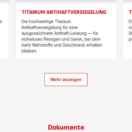
TITANIUM ANTIHAFTVERSIEGELUNG
T
e
Die hochwertige Titanium
D
Antihaftversiegelung für eine
s
ausgezeichnete Antihaft-Leistung — für
S
müheloses Reinigen und Garen, bei dem
p
mehr Nährstoffe und Geschmack erhalten
bleiben.
Mehr anzeigen
Dokumente