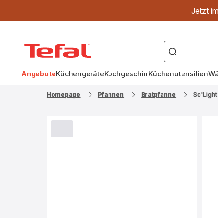
Jetzt i
["OptiGrill","Easy
Fry","Pfanne"]
Tefal
Homepage
Angebote
Küchengeräte
Kochgeschirr
Küchenutensilien
Wä
Homepage
Pfannen
Bratpfanne
So'Ligh