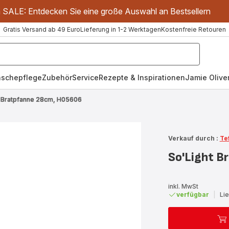
m SALE: Entdecken Sie eine große Auswahl an Bestsellern
Gratis Versand ab 49 Euro
Lieferung in 1-2 Werktagen
Kostenfreie Retouren
schepflege
Zubehör
Service
Rezepte & Inspirationen
Jamie Oliver
t Bratpfanne 28cm, H05606
Verkauf durch :
Te
So'Light B
inkl. MwSt
verfügbar
|
Li