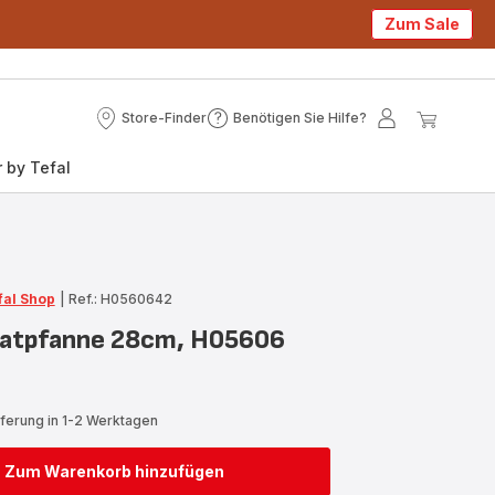
Zum Sale
Store-Finder
Benötigen Sie Hilfe?
Store-
Benötigen
Mein
Mein
Finder
Sie
Konto
Waren
 by Tefal
Hilfe?
fal Shop
|
Ref.: H0560642
ratpfanne 28cm, H05606
eferung in 1-2 Werktagen
Zum Warenkorb hinzufügen