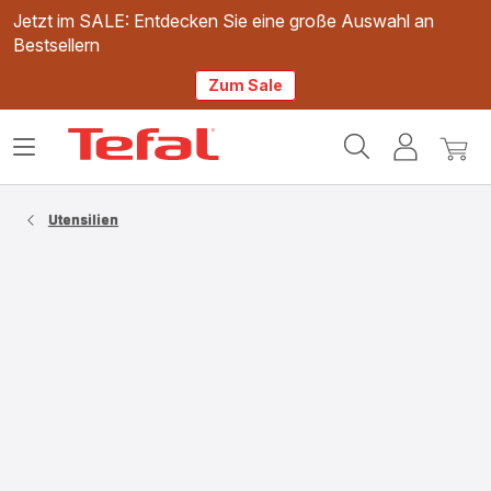
Jetzt im SALE: Entdecken Sie eine große Auswahl an
Bestsellern
Zum Sale
Tefal
Das
Mein
Mein
Homepage
Menü
Konto
Waren
öffnen
Utensilien