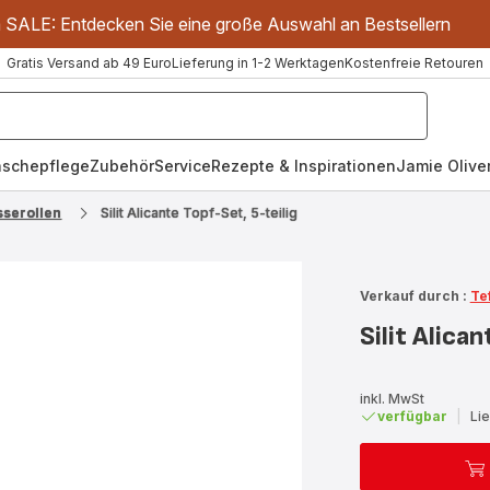
m SALE: Entdecken Sie eine große Auswahl an Bestsellern
Gratis Versand ab 49 Euro
Lieferung in 1-2 Werktagen
Kostenfreie Retouren
schepflege
Zubehör
Service
Rezepte & Inspirationen
Jamie Oliver
sserollen
Silit Alicante Topf-Set, 5-teilig
Verkauf durch :
Te
Silit Alica
inkl. MwSt
verfügbar
|
Li