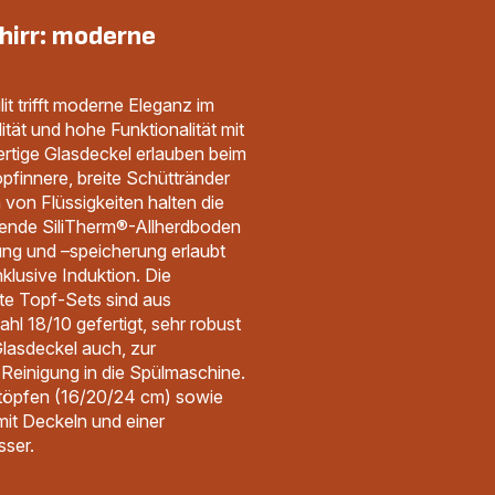
chirr: moderne
it trifft moderne Eleganz im
ität und hohe Funktionalität mit
ertige Glasdeckel erlauben beim
opfinnere, breite Schüttränder
von Flüssigkeiten halten die
rende SiliTherm®-Allherdboden
ung und –speicherung erlaubt
klusive Induktion. Die
nte Topf-Sets sind aus
hl 18/10 gefertigt, sehr robust
Glasdeckel auch, zur
Reinigung in die Spülmaschine.
töpfen (16/20/24 cm) sowie
mit Deckeln und einer
sser.