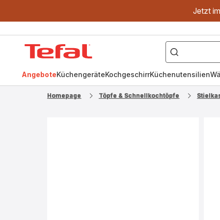
Jetzt i
["OptiGrill","Easy
Fry","Pfanne"]
Tefal
Homepage
Angebote
Küchengeräte
Kochgeschirr
Küchenutensilien
Wä
Homepage
Töpfe & Schnellkochtöpfe
Stielka