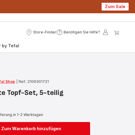
Zum Sale
Store-Finder
Benötigen Sie Hilfe?
Store-
Benötigen
Mein
Mein
Finder
Sie
Konto
Waren
 by Tefal
Hilfe?
fal Shop
|
Ref.: 2109301721
nte Topf-Set, 5-teilig
eferung in 1-2 Werktagen
Zum Warenkorb hinzufügen