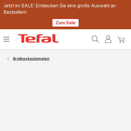
Jetzt im SALE: Entdecken Sie eine große Auswahl an
Bestsellern
Zum Sale
Tefal
Das
Mein
Mein
Homepage
Menü
Konto
Waren
öffnen
Brotbackautomaten