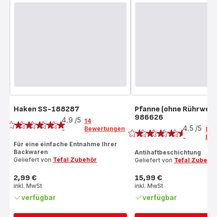
Haken SS-188287
Pfanne (ohne Rührwerk
Bewertung
986626
Bewertung
4.9
/5
14
4.5
/5
Bewertungen
-
83
ratings.4.9
Bew
-
ratings.4.5
Für eine einfache Entnahme Ihrer
Backwaren
Antihaftbeschichtung
Geliefert von
Tefal Zubehör
Geliefert von
Tefal Zubehö
2,99 €
15,99 €
Preis
Preis
inkl. MwSt
inkl. MwSt
verfügbar
verfügbar