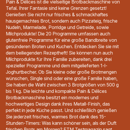
Pain & Délices ist die vielseitige Brotbackmaschine von
Tefal. Ihrer Fantasie sind keine Grenzen gesetzt!
Genießen Sie nicht nur frisches & schmackhaftes
hausgemachtes Brot, sondern auch Pizzateig, frische
Nudeln, Marmelade, Porridge und Getreide, sowie
Milchprodukte! Die 20 Programme umfassen auch
glutenfreie Programme für eine große Bandbreite von
gesünderen Broten und Kuchen. Entdecken Sie sie mit
dem beiliegenden Rezeptheft! Sie können nun auch
Milchprodukte für Ihre Familie zubereiten, dank drei
spezieller Programme und dem mitgelieferten 1-l-
Joghurtbecher. Ob Sie kleine oder große Brotmengen
wünschen, Single sind oder eine große Familie haben,
Sie haben die Wahl zwischen 3 Brotgrößen von 500 g
bis 1 kg. Die leichte und kompakte Pain & Délices
Brotbackmaschine besitzt ein modernes und
hochwertiges Design dank ihres Metall-Finish, das
perfekt in jede Küche passt. Und schließlich genießen
Sie jederzeit frisches, warmes Brot dank des 15-
Stunden-Timers: Was kann schöner sein, als der Duft
frischen Brots am Morgen? ETM Testmagazin sagt