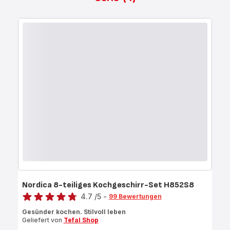
Nordica 8-teiliges Kochgeschirr-Set H852S8
Bewertung
4.7
/5
-
99 Bewertungen
ratings.4.7
Gesünder kochen. Stilvoll leben
Geliefert von
Tefal Shop