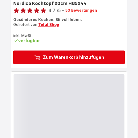
Nordica Kochtopf 20cm H85244
Bewertung
4.7
/5
-
50 Bewertungen
ratings.4.7
Gesünderes Kochen. Stilvoll leben.
Geliefert von
Tefal Shop
inkl. MwSt
verfügbar
Zum Warenkorb hinzufügen