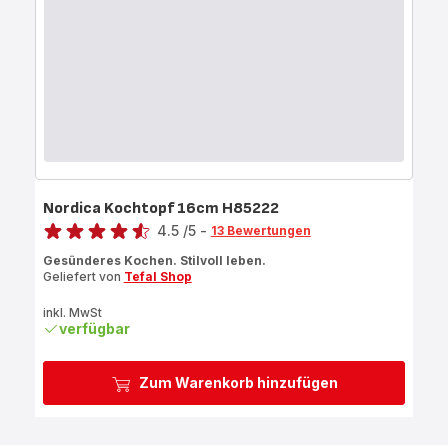
Nordica Kochtopf 16cm H85222
Bewertung
4.5
/5
-
13 Bewertungen
ratings.4.5
Gesünderes Kochen. Stilvoll leben.
Geliefert von
Tefal Shop
inkl. MwSt
verfügbar
Zum Warenkorb hinzufügen