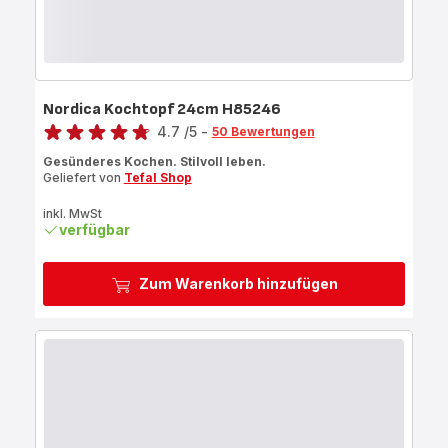
Nordica Kochtopf 24cm H85246
Bewertung
4.7
/5
-
50 Bewertungen
ratings.4.7
Gesünderes Kochen. Stilvoll leben.
Geliefert von
Tefal Shop
inkl. MwSt
verfügbar
Zum Warenkorb hinzufügen