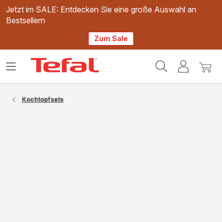
Jetzt im SALE: Entdecken Sie eine große Auswahl an
Bestsellern
Zum Sale
Tefal
Das
Mein
Mein
Homepage
Menü
Konto
Waren
öffnen
Kochtopfsets