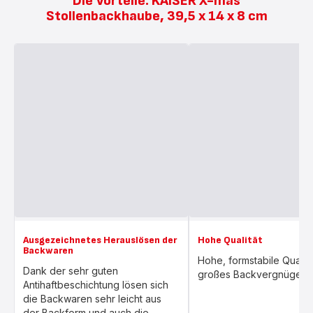
Die Vorteile: KAISER X-mas
Stollenbackhaube, 39,5 x 14 x 8 cm
Ausgezeichnetes Herauslösen der
Hohe Qualität
Backwaren
Hohe, formstabile Qualitä
Dank der sehr guten
großes Backvergnügen.
Antihaftbeschichtung lösen sich
die Backwaren sehr leicht aus
der Backform und auch die