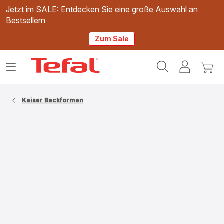
Jetzt im SALE: Entdecken Sie eine große Auswahl an
Bestsellern
Zum Sale
Tefal
Das
Mein
Mein
Homepage
Menü
Konto
Waren
öffnen
Kaiser Backformen