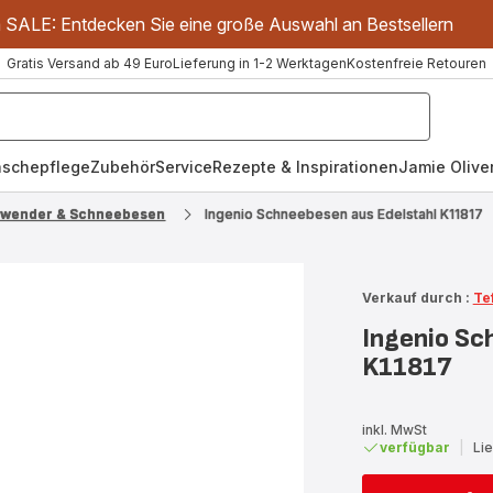
m SALE: Entdecken Sie eine große Auswahl an Bestsellern
Gratis Versand ab 49 Euro
Lieferung in 1-2 Werktagen
Kostenfreie Retouren
schepflege
Zubehör
Service
Rezepte & Inspirationen
Jamie Oliver
wender & Schneebesen
Ingenio Schneebesen aus Edelstahl K11817
Verkauf durch :
Te
Ingenio Sc
K11817
inkl. MwSt
verfügbar
|
Li