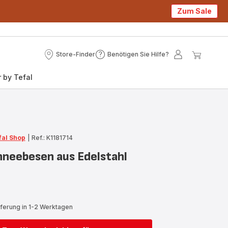
Zum Sale
Store-Finder
Benötigen Sie Hilfe?
Store-
Benötigen
Mein
Mein
Finder
Sie
Konto
Waren
 by Tefal
Hilfe?
fal Shop
|
Ref.: K1181714
hneebesen aus Edelstahl
eferung in 1-2 Werktagen