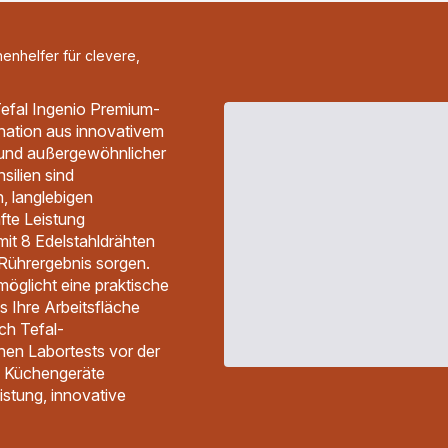
henhelfer für clevere,
 Tefal Ingenio Premium-
nation aus innovativem
 und außergewöhnlicher
silien sind
, langlebigen
afte Leistung
mit 8 Edelstahldrähten
s Rührergebnis sorgen.
glicht eine praktische
s Ihre Arbeitsfläche
ach Tefal-
hen Labortests vor der
m Küchengeräte
stung, innovative