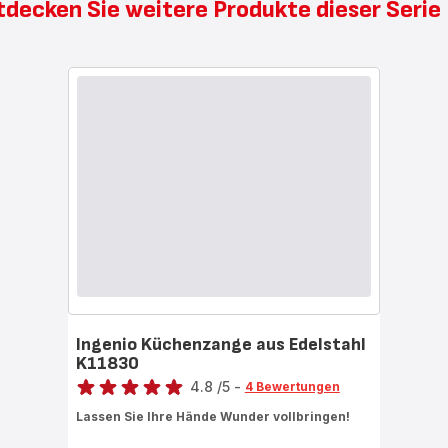
tdecken Sie weitere Produkte dieser Seri
Ingenio Küchenzange aus Edelstahl
K11830
Bewertung
4.8
/5
-
4 Bewertungen
ratings.4.8
Lassen Sie Ihre Hände Wunder vollbringen!