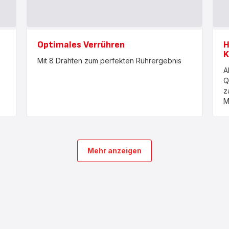
Optimales Verrühren
H
K
Mit 8 Drähten zum perfekten Rührergebnis
A
Q
z
M
Mehr anzeigen