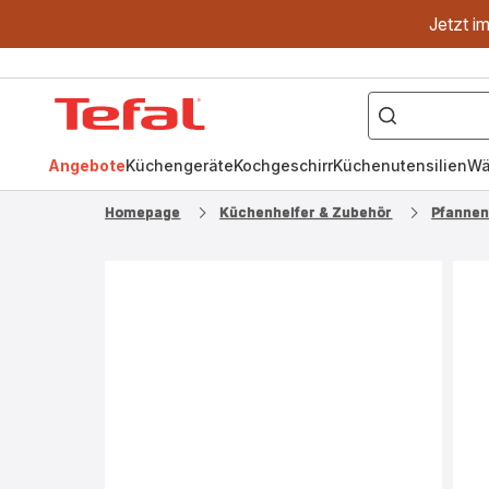
Jetzt i
["OptiGrill","Easy
Fry","Pfanne"]
Tefal
Homepage
Angebote
Küchengeräte
Kochgeschirr
Küchenutensilien
Wä
Homepage
Küchenhelfer & Zubehör
Pfannen