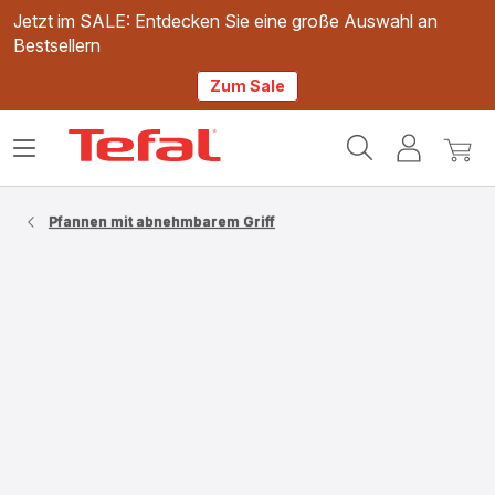
Jetzt im SALE: Entdecken Sie eine große Auswahl an
Bestsellern
Zum Sale
Tefal
Das
Mein
Mein
Homepage
Menü
Konto
Waren
öffnen
Pfannen mit abnehmbarem Griff