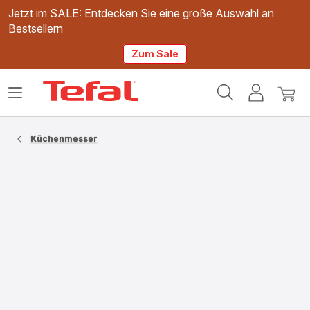
Jetzt im SALE: Entdecken Sie eine große Auswahl an
Bestsellern
Zum Sale
Tefal
Das
Mein
Mein
Homepage
Menü
Konto
Waren
öffnen
Küchenmesser