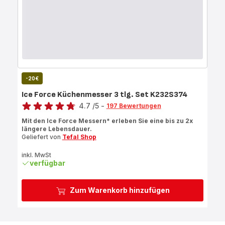
-20€
Ice Force Küchenmesser 3 tlg. Set K232S374
Bewertung
4.7
/5
-
197 Bewertungen
ratings.4.7
Mit den Ice Force Messern* erleben Sie eine bis zu 2x
längere Lebensdauer.
Geliefert von
Tefal Shop
inkl. MwSt
verfügbar
Zum Warenkorb hinzufügen