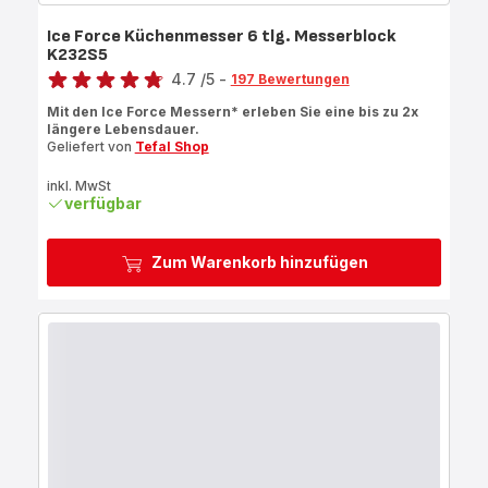
Ice Force Küchenmesser 6 tlg. Messerblock
K232S5
Bewertung
4.7
/5
-
197 Bewertungen
ratings.4.7
Mit den Ice Force Messern* erleben Sie eine bis zu 2x
längere Lebensdauer.
Geliefert von
Tefal Shop
inkl. MwSt
verfügbar
Zum Warenkorb hinzufügen