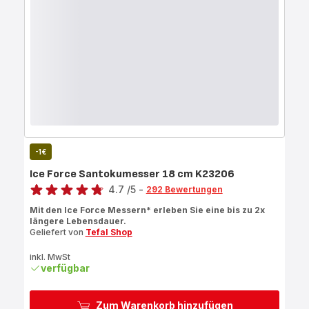
-1€
Ice Force Santokumesser 18 cm K23206
Bewertung
4.7
/5
-
292 Bewertungen
ratings.4.7
Mit den Ice Force Messern* erleben Sie eine bis zu 2x
längere Lebensdauer.
Geliefert von
Tefal Shop
inkl. MwSt
verfügbar
Zum Warenkorb hinzufügen