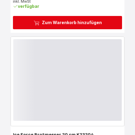
inkl. MwSt
verfügbar
Zum Warenkorb hinzufügen
Ice Force Brotmesser 20 cm K23204