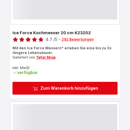
Ice Force Kochmesser 20 cm K23202
Bewertung
4.7
/5
-
292 Bewertungen
ratings.4.7
Mit den Ice Force Messern* erleben Sie eine bis zu 2x
längere Lebensdauer.
Geliefert von
Tefal Shop
inkl. MwSt
verfügbar
Zum Warenkorb hinzufügen