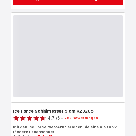
Ice Force Schälmesser 9 cm K23205
Bewertung
4.7
/5
-
292 Bewertungen
ratings.4.7
Mit den Ice Force Messern* erleben Sie eine bis zu 2x
längere Lebensdauer.