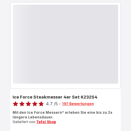
Ice Force Steakmesser 4er Set K232S4
Bewertung
4.7
/5
-
197 Bewertungen
ratings.4.7
Mit den Ice Force Messern* erleben Sie eine bis zu 2x
längere Lebensdauer.
Geliefert von
Tefal Shop