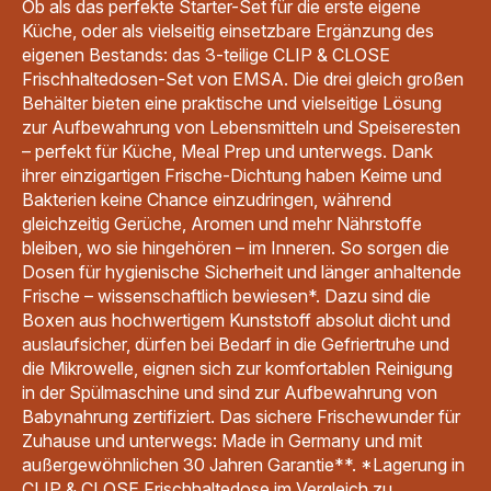
Ob als das perfekte Starter-Set für die erste eigene
Küche, oder als vielseitig einsetzbare Ergänzung des
eigenen Bestands: das 3-teilige CLIP & CLOSE
Frischhaltedosen-Set von EMSA. Die drei gleich großen
Behälter bieten eine praktische und vielseitige Lösung
zur Aufbewahrung von Lebensmitteln und Speiseresten
– perfekt für Küche, Meal Prep und unterwegs. Dank
ihrer einzigartigen Frische-Dichtung haben Keime und
Bakterien keine Chance einzudringen, während
gleichzeitig Gerüche, Aromen und mehr Nährstoffe
bleiben, wo sie hingehören – im Inneren. So sorgen die
Dosen für hygienische Sicherheit und länger anhaltende
Frische – wissenschaftlich bewiesen*. Dazu sind die
Boxen aus hochwertigem Kunststoff absolut dicht und
auslaufsicher, dürfen bei Bedarf in die Gefriertruhe und
die Mikrowelle, eignen sich zur komfortablen Reinigung
in der Spülmaschine und sind zur Aufbewahrung von
Babynahrung zertifiziert. Das sichere Frischewunder für
Zuhause und unterwegs: Made in Germany und mit
außergewöhnlichen 30 Jahren Garantie**. *Lagerung in
CLIP & CLOSE Frischhaltedose im Vergleich zu