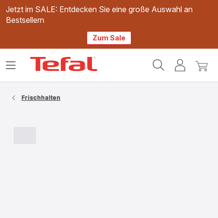
Jetzt im SALE: Entdecken Sie eine große Auswahl an
Bestsellern
Zum Sale
Tefal
Das
Mein
Mein
Homepage
Menü
Konto
Waren
öffnen
Frischhalten