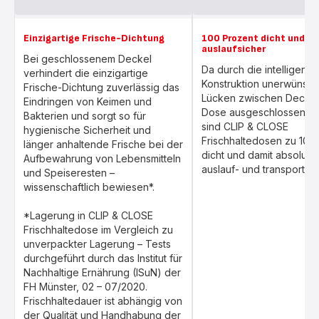
Einzigartige Frische-Dichtung
100 Prozent dicht und
auslaufsicher
Bei geschlossenem Deckel
Da durch die intelligente
verhindert die einzigartige
Konstruktion unerwünsch
Frische-Dichtung zuverlässig das
Lücken zwischen Deckel
Eindringen von Keimen und
Dose ausgeschlossen w
Bakterien und sorgt so für
sind CLIP & CLOSE
hygienische Sicherheit und
Frischhaltedosen zu 100
länger anhaltende Frische bei der
dicht und damit absolut 
Aufbewahrung von Lebensmitteln
auslauf- und transportsic
und Speiseresten –
wissenschaftlich bewiesen*.
*Lagerung in CLIP & CLOSE
Frischhaltedose im Vergleich zu
unverpackter Lagerung – Tests
durchgeführt durch das Institut für
Nachhaltige Ernährung (ISuN) der
FH Münster, 02 – 07/2020.
Frischhaltedauer ist abhängig von
der Qualität und Handhabung der