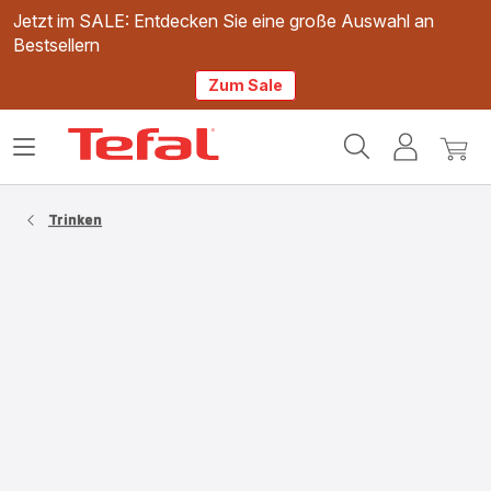
Jetzt im SALE: Entdecken Sie eine große Auswahl an
Bestsellern
Zum Sale
Tefal
Das
Mein
Mein
Homepage
Menü
Konto
Waren
öffnen
Trinken