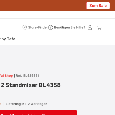
Zum Sale
Store-Finder
Benötigen Sie Hilfe?
Store-
Benötigen
Mein
Mein
Finder
Sie
Konto
Waren
 by Tefal
Hilfe?
fal Shop
|
Ref.: BL435831
 2 Standmixer BL4358
t
|
Lieferung in 1-2 Werktagen