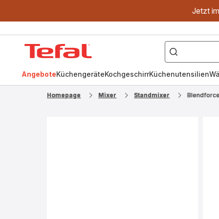
Jetzt i
["OptiGrill","Easy
Fry","Pfanne"]
Tefal
Homepage
Angebote
Küchengeräte
Kochgeschirr
Küchenutensilien
Wä
Homepage
Mixer
Standmixer
Blendforc