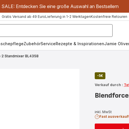
m SALE: Entdecken Sie eine große Auswahl an Bestsellern
Gratis Versand ab 49 Euro
Lieferung in 1-2 Werktagen
Kostenfreie Retouren
schepflege
Zubehör
Service
Rezepte & Inspirationen
Jamie Oliver
e 2 Standmixer BL4358
-5€
Verkauf durch :
Te
Blendforce
inkl. MwSt
Fast ausverkauf