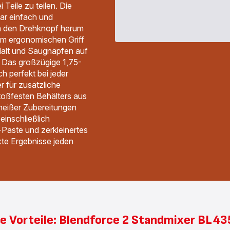
 Teile zu teilen. Die
ar einfach und
um den Drehknopf herum
nem ergonomischen Griff
 Halt und Saugnäpfen auf
t. Das großzügige 1,75-
h perfekt bei jeder
 für zusätzliche
stoßfesten Behälters aus
heißer Zubereitungen
einschließlich
Paste und zerkleinertes
ixte Ergebnisse jeden
ie Vorteile: Blendforce 2 Standmixer BL43