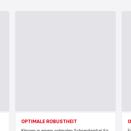
OPTIMALE ROBUSTHEIT
O
Klingen in einem optimalen Schneidwinkel für
E