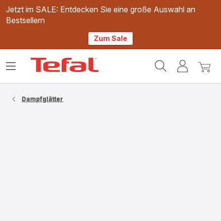
Jetzt im SALE: Entdecken Sie eine große Auswahl an
Bestsellern
Zum Sale
Tefal
Das
Mein
Mein
Homepage
Menü
Konto
Waren
öffnen
Dampfglätter