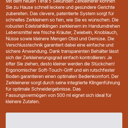
Mit dem neuen Tefal 5 Sekunden Zerkleinerer können
Zerkleinerer
Sie zu Hause schnell leckere und gesündere Gerichte
-
174,99 €<br>
zubereiten. Das clevere, patentierte System sorgt für
<span
schnelles Zerkleinern so fein, wie Sie es wünschen. Die
class="is-
caption
robusten Edelstahlklingen zerkleinern im Handumdrehen
is-
Lebensmittel wie frische Kräuter, Zwiebeln, Knoblauch,
medium">inkl.
Nüsse sowie kleinere Mengen Obst und Gemüse. Die
MwSt</span>
Verschlusstechnik garantiert dabei eine einfache und
sichere Anwendung. Dank transparenten Behälter lässt
sich der Zerkleinerungsgrad einfach kontrollieren: Je
öfter Sie ziehen, desto kleiner werden die Stückchen!
Ergonomischer Soft-Touch-Griff und ein rutschfester
Boden garantieren einen optimalen Bedienkomfort. Der
Zerkleinerer sorgt durch seine integrierte Klingenführung
für optimale Schneidergebnisse. Das
Fassungsvermögen von 500 ml eignet sich ideal für
kleinere Zutaten.