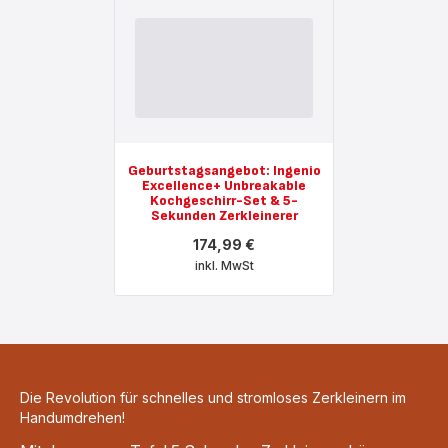
Geburtstagsangebot: Ingenio
Excellence+ Unbreakable
Kochgeschirr-Set & 5-
Sekunden Zerkleinerer
174,99 €
inkl. MwSt
Mehr
anzeigen
-
Geburtstagsangebot:
Ingenio
Excellence+
Unbreakable
Kochgeschirr-
Die Revolution für schnelles und stromloses Zerkleinern im
Set
&
Handumdrehen!
5-
Sekunden