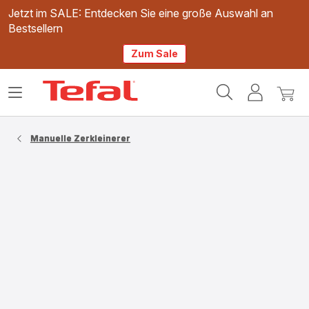
Jetzt im SALE: Entdecken Sie eine große Auswahl an
Bestsellern
Zum Sale
Tefal
Das
Mein
Mein
Homepage
Menü
Konto
Waren
öffnen
Manuelle Zerkleinerer