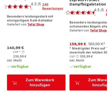
Express Protect
4.3
/5
Dampfbügelstation S
249
Bewertung
Bewertungen
-
4.5
/5
60
ratings.4.3
Bew
-
Besonders leistungsstark mit
ratings.4.5
einzigartigem Kalk-Kollektor
Besonders leistungsstark,
Geliefert von
Tefal Shop
schonendes Bügeln aller T
Geliefert von
Tefal Shop
159,99 €
189,99 €
*
Ermäßigter
Erstes
140,99 €
* Niedrigster Preis auf Tef
Preis
Preis
Angebot
UVP
*
innerhalb der letzten 30 T
239,99 €
339,99 €
UVP
inkl. MwSt
inkl. MwSt
verfügbar
verfügbar
Zum Warenkorb
Zum Warenk
hinzufügen
hinzufüge