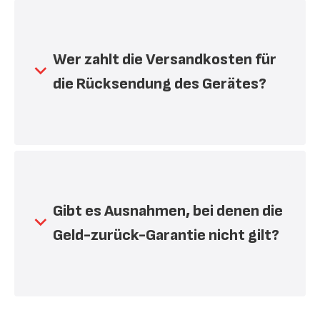
Tagen (gültig ab Rechnungsdatum) nach
Kaufdatum an uns zurückschicken. Die
Aktion läuft bis zum 31.12.2026
Wer zahlt die Versandkosten für
(Kaufdatum).
die Rücksendung des Gerätes?
Die Versandkosten sind vorerst vom Käufer
zu tragen. Sofern dem Rücksendepaket ein
Beleg mit den Versandkosten beigelegt
wird, erstatten wir diese mit dem Kaufpreis
Gibt es Ausnahmen, bei denen die
zurück.
Geld-zurück-Garantie nicht gilt?
Die Tefal Geld-zurück-Garantie gilt für
ausgewählte Produktkategorien, dazu