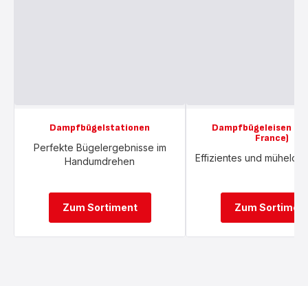
Dampfbügelstationen
Dampfbügeleisen (Ma
France)
Perfekte Bügelergebnisse im
Effizientes und mühelos
Handumdrehen
Zum Sortiment
Zum Sortimen