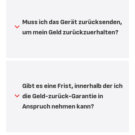
Muss ich das Gerät zurücksenden,
um mein Geld zurückzuerhalten?
Ja, sollten Sie mit Ihrem neuen Gerät nicht
zufrieden sein, senden Sie es bitte in der
Originalverpackung mit dem
Originalkaufbeleg und dem ausgefüllten
Gibt es eine Frist, innerhalb der ich
Formular an uns zurück, um den kompletten
die Geld-zurück-Garantie in
Kaufpreis zurückerstattet zu bekommen.
Anspruch nehmen kann?
Ja, Sie können das Gerät innerhalb von 60