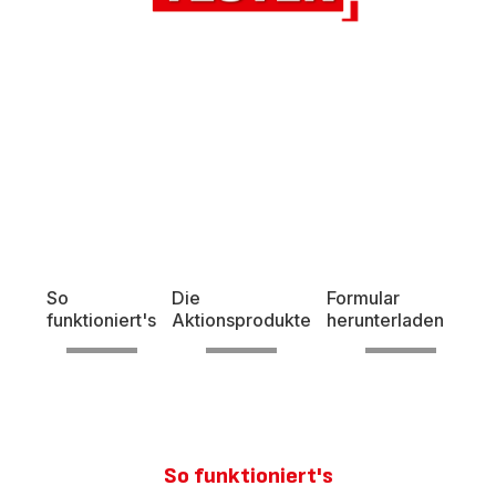
Jetzt kaufen und 60 Tage ohne
Risiko testen
So
Die
Formular
funktioniert's
Aktionsprodukte
herunterladen
So funktioniert's