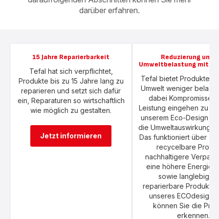
darüber erfahren.
15 Jahre Reparierbarkeit
Reduzierung unser
Umweltbelastung mit Ec
Tefal hat sich verpflichtet,
Tefal bietet Produkte an
Produkte bis zu 15 Jahre lang zu
Umwelt weniger belaste
reparieren und setzt sich dafür
dabei Kompromisse b
ein, Reparaturen so wirtschaftlich
Leistung eingehen zu mü
wie möglich zu gestalten.
unserem Eco-Design kö
die Umweltauswirkung ve
Jetzt informieren
Das funktioniert über 
recycelbare Produ
nachhaltigere Verpac
eine höhere Energieef
sowie langlebige 
reparierbare Produkte
unseres ECOdesign-L
können Sie die Pro
erkennen.