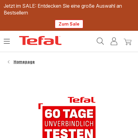
Jetzt im SALE: Entdecken Sie eine große Auswahl an
Bestsellern
Zum Sale
Tefal
Das
Mein
Mein
Homepage
Menü
Konto
Waren
öffnen
Homepage