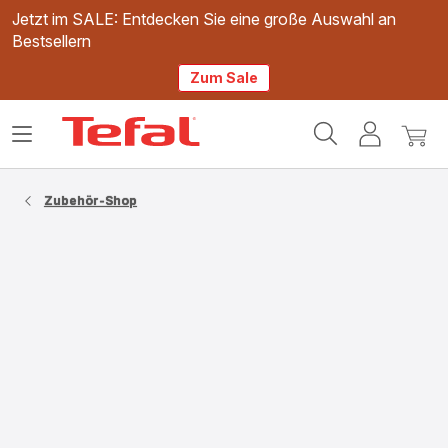
Jetzt im SALE: Entdecken Sie eine große Auswahl an
Bestsellern
Zum Sale
Tefal
Das
Mein
Mein
Homepage
Menü
Konto
Waren
öffnen
Zubehör-Shop