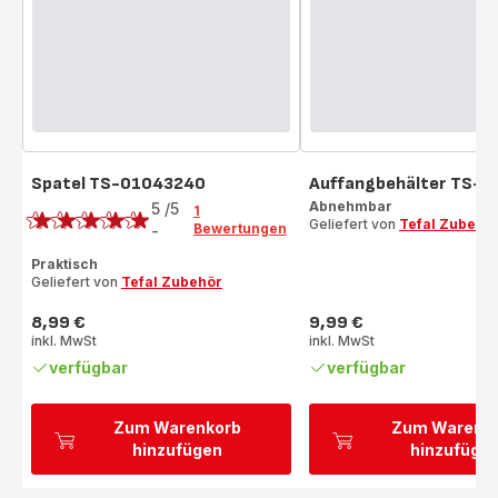
Spatel TS-01043240
Auffangbehälter TS-
Bewertung
Abnehmbar
5
/5
1
Geliefert von
Tefal Zubehö
Bewertungen
-
Bewertung
mit
Praktisch
Geliefert von
Tefal Zubehör
5
Sternen
8,99 €
9,99 €
(Durchschnitt)
Preis
Preis
inkl. MwSt
inkl. MwSt
verfügbar
verfügbar
Zum Warenkorb
Zum Warenk
hinzufügen
hinzufüge