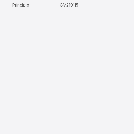
Principio
CM210115