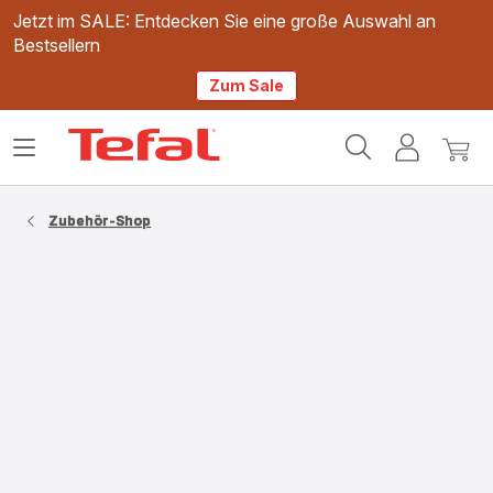
Jetzt im SALE: Entdecken Sie eine große Auswahl an
Bestsellern
Zum Sale
Tefal
Das
Mein
Mein
Homepage
Menü
Konto
Waren
öffnen
Zubehör-Shop