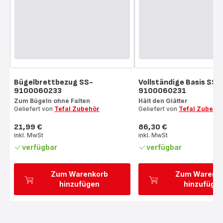
Bügelbrettbezug SS-
Vollständige Basis SS-
9100060233
9100060231
Zum Bügeln ohne Falten
Hält den Glätter
Geliefert von
Tefal Zubehör
Geliefert von
Tefal Zubehö
21,99 €
86,30 €
Preis
Preis
inkl. MwSt
inkl. MwSt
verfügbar
verfügbar
Zum Warenkorb
Zum Warenk
hinzufügen
hinzufüge