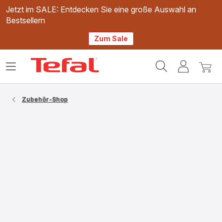
Jetzt im SALE: Entdecken Sie eine große Auswahl an
Bestsellern
Zum Sale
Tefal
Das
Mein
Mein
Homepage
Menü
Konto
Waren
öffnen
Zubehör-Shop