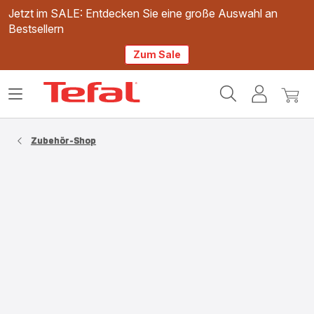
Jetzt im SALE: Entdecken Sie eine große Auswahl an
Bestsellern
Zum Sale
Tefal
Das
Mein
Mein
Homepage
Menü
Konto
Waren
öffnen
Zubehör-Shop