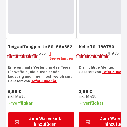
Teigauffangplatte SS-994392
Kelle TS-169790
Bewertung
Bewertung
5
/5
4.9
/5
1
9
Bewertungen
Be
-
-
Bewertung
ratings.4.9
mit
Eine optimale Verteilung des Teigs
Die richtige Menge.
für Waffeln, die außen schön
Geliefert von
Tefal Zubehö
5
knusprig und innen noch weich sind
Sternen
Geliefert von
Tefal Zubehör
(Durchschnitt)
5,99 €
3,99 €
Preis
Preis
inkl. MwSt
inkl. MwSt
verfügbar
verfügbar
Zum Warenkorb
Zum Warenk
hinzufügen
hinzufüge