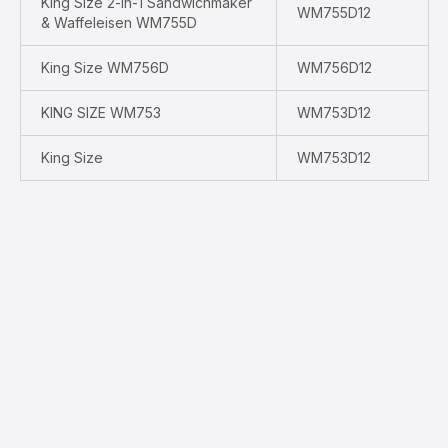
King Size 2-in-1 Sandwichmaker
WM755D12
& Waffeleisen WM755D
King Size WM756D
WM756D12
KING SIZE WM753
WM753D12
King Size
WM753D12