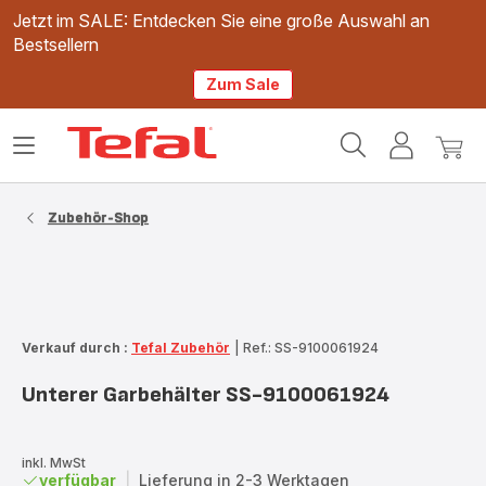
Jetzt im SALE: Entdecken Sie eine große Auswahl an
Bestsellern
Zum Sale
Tefal
Das
Mein
Mein
Homepage
Menü
Konto
Waren
öffnen
Zubehör-Shop
Verkauf durch :
Tefal Zubehör
|
Ref.: SS-9100061924
Unterer Garbehälter SS-9100061924
inkl. MwSt
verfügbar
|
Lieferung in 2-3 Werktagen