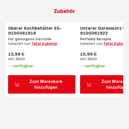
Zubehör
Oberer Kochbehälter SS-
Unterer Gareinsatz SS
9100061918
9100061923
Für gelungene Gerichte
Perfekte Rezepte
Geliefert von
Tefal Zubehör
Geliefert von
Tefal Zubehö
13,99 €
10,99 €
Preis
Preis
inkl. MwSt
inkl. MwSt
verfügbar
verfügbar
Zum Warenkorb
Zum Warenk
hinzufügen
hinzufüge