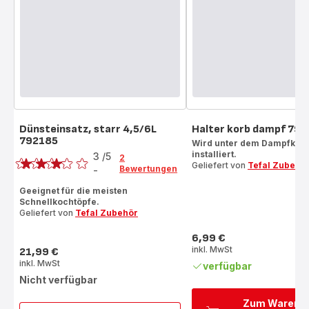
Dünsteinsatz, starr 4,5/6L
Halter korb dampf 79
792185
Bewertung
Wird unter dem Dampfkor
installiert.
3
/5
2
Geliefert von
Tefal Zubehö
Bewertungen
-
Bewertung
mit
Geeignet für die meisten
Schnellkochtöpfe.
3
Geliefert von
Tefal Zubehör
Sternen
(Durchschnitt)
6,99 €
Preis
inkl. MwSt
21,99 €
Preis
inkl. MwSt
verfügbar
Nicht verfügbar
Zum Warenk