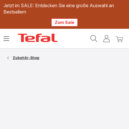
Jetzt im SALE: Entdecken Sie eine große Auswahl an
Bestsellern
Zum Sale
Tefal
Das
Mein
Mein
Homepage
Menü
Konto
Waren
öffnen
Zubehör-Shop