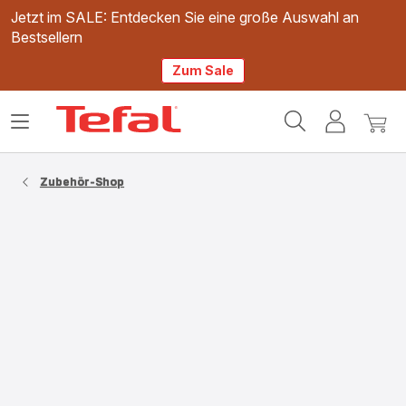
Jetzt im SALE: Entdecken Sie eine große Auswahl an
Bestsellern
Zum Sale
Tefal
Das
Mein
Mein
Homepage
Menü
Konto
Waren
öffnen
Zubehör-Shop