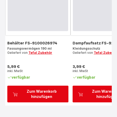
Behälter FS-9100026974
Dampfaufsatz FS-91
Fassungsvermögen 190 ml
Kleidungsschutz
Geliefert von
Tefal Zubehör
Geliefert von
Tefal Zubehö
5,99 €
3,99 €
Preis
Preis
inkl. MwSt
inkl. MwSt
verfügbar
verfügbar
Zum Warenkorb
Zum Warenk
hinzufügen
hinzufüge