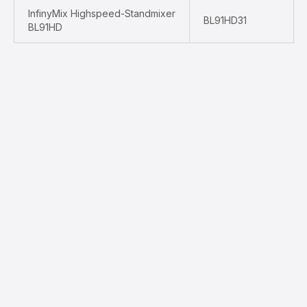
InfinyMix Highspeed-Standmixer
BL91HD31
BL91HD