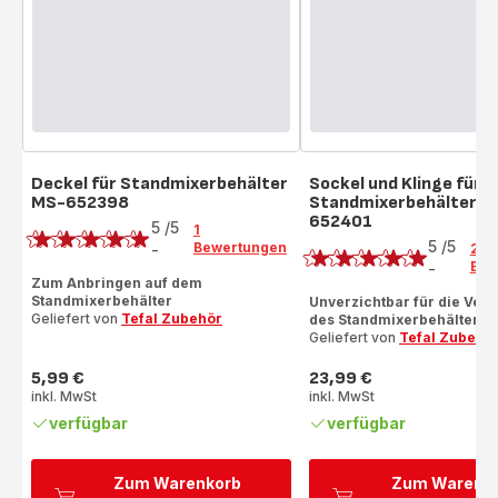
Deckel für Standmixerbehälter
Sockel und Klinge für
MS-652398
Standmixerbehälter M
Bewertung
652401
Bewertung
5
/5
1
5
/5
Bewertungen
-
2
Bewertung
Bew
-
Bewertung
mit
Zum Anbringen auf dem
mit
Standmixerbehälter
Unverzichtbar für die Ve
5
Geliefert von
Tefal Zubehör
des Standmixerbehälters
5
Sternen
Geliefert von
Tefal Zubehö
Sternen
(Durchschnitt)
(Durchschnitt)
5,99 €
23,99 €
Preis
Preis
inkl. MwSt
inkl. MwSt
verfügbar
verfügbar
Zum Warenkorb
Zum Warenk