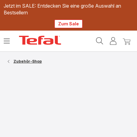
Jetzt im SALE: Entdecken Sie eine große Auswahl an
Bestsellern
Zum Sale
Tefal
Das
Mein
Mein
Homepage
Menü
Konto
Waren
öffnen
Zubehör-Shop