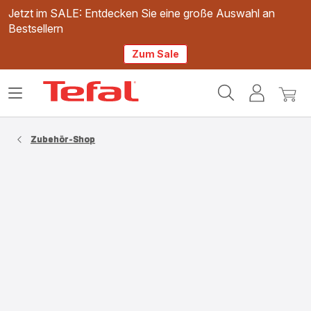
Jetzt im SALE: Entdecken Sie eine große Auswahl an
Bestsellern
Zum Sale
Tefal
Das
Mein
Mein
Homepage
Menü
Konto
Waren
öffnen
Zubehör-Shop