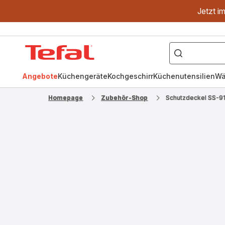
Jetzt i
["OptiGrill","Easy
Fry","Pfanne"]
Tefal
Homepage
Angebote
Küchengeräte
Kochgeschirr
Küchenutensilien
Wä
Homepage
Zubehör-Shop
Schutzdeckel SS-