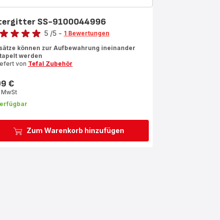
ltergitter SS-9100044996
rtung
5
/5
-
1 Bewertungen
ertung
sätze können zur Aufbewahrung ineinander
tapelt werden
iefert von
Tefal Zubehör
rnen
rchschnitt)
99 €
s
. MwSt
erfügbar
Zum Warenkorb hinzufügen