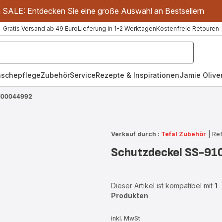
m SALE: Entdecken Sie eine große Auswahl an Bestsellern
Gratis Versand ab 49 Euro
Lieferung in 1-2 Werktagen
Kostenfreie Retouren
schepflege
Zubehör
Service
Rezepte & Inspirationen
Jamie Oliver
9100044992
Verkauf durch :
Tefal Zubehör
|
Re
Schutzdeckel SS-9
Dieser Artikel ist kompatibel mit
1
Produkten
inkl. MwSt