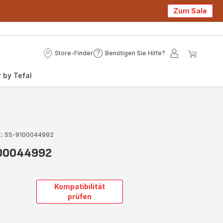
Zum Sale
Store-Finder
Benötigen Sie Hilfe?
Store-
Benötigen
Mein
Mein
Finder
Sie
Konto
Waren
 by Tefal
Hilfe?
f.: SS-9100044992
100044992
Kompatibilität
prüfen