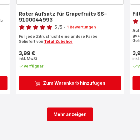
Roter Aufsatz für Grapefruits SS-
Fi
Bewe
9100044993
eb
Bewertung
5
/5
-
Bew
1 Bewertungen
Auf
Bewertung
mit
ges
Für jede Zitrusfrucht eine andere Farbe
mit
5
Gel
Geliefert von
Tefal Zubehör
5
Ste
Sternen
(Du
3,99 €
3,
Preis
Prei
(Durchschnitt)
inkl. MwSt
inkl
verfügbar
v
Zum Warenkorb hinzufügen
Mehr anzeigen