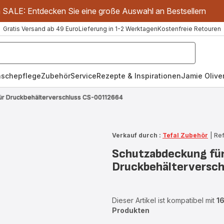
m SALE: Entdecken Sie eine große Auswahl an Bestsellern
Gratis Versand ab 49 Euro
Lieferung in 1-2 Werktagen
Kostenfreie Retouren
schepflege
Zubehör
Service
Rezepte & Inspirationen
Jamie Oliver
ür Druckbehälterverschluss CS-00112664
Verkauf durch :
Tefal Zubehör
|
Ref
Schutzabdeckung fü
Druckbehälterversc
Dieser Artikel ist kompatibel mit
1
Produkten