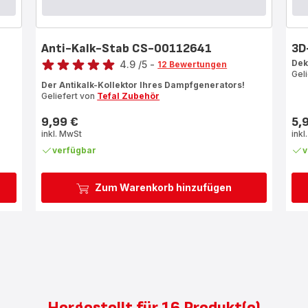
Anti-Kalk-Stab CS-00112641
3D
Bewertung
Dek
4.9
/5
-
12 Bewertungen
Gel
ratings.4.9
Der Antikalk-Kollektor Ihres Dampfgenerators!
Geliefert von
Tefal Zubehör
9,99 €
5,
Preis
Prei
inkl. MwSt
inkl
verfügbar
v
Zum Warenkorb hinzufügen
Hergestellt für 16 Produkt(e)