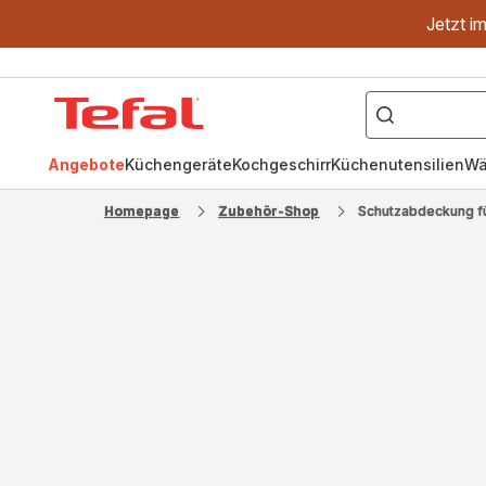
Jetzt i
["OptiGrill","Easy
Fry","Pfanne"]
Tefal
Homepage
Angebote
Küchengeräte
Kochgeschirr
Küchenutensilien
Wä
Homepage
Zubehör-Shop
Schutzabdeckung f