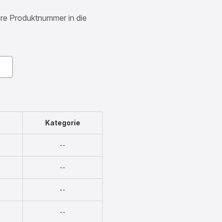
Ihre Produktnummer in die
Kategorie
Nicht
--
verfügbar
Nicht
--
verfügbar
Nicht
--
verfügbar
Nicht
--
verfügbar