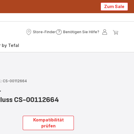
Zum Sale
Store-Finder
Benötigen Sie Hilfe?
Store-
Benötigen
Mein
Mein
Finder
Sie
Konto
Waren
 by Tefal
Hilfe?
.: CS-00112664
r
hluss CS-00112664
6
Kompatibilität
prüfen