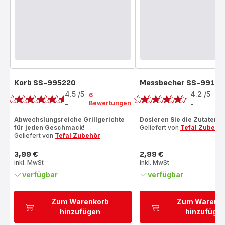
Korb SS-995220
Messbecher SS-9918
Bewertung
Bewertung
4.5
/5
4.2
/5
6
6
Bewertungen
Be
-
-
ratings.4.5
ratings.4.2
Abwechslungsreiche Grillgerichte
Dosieren Sie die Zutaten ri
für jeden Geschmack!
Geliefert von
Tefal Zubehö
Geliefert von
Tefal Zubehör
3,99 €
2,99 €
Preis
Preis
inkl. MwSt
inkl. MwSt
verfügbar
verfügbar
Zum Warenkorb
Zum Warenk
hinzufügen
hinzufüge