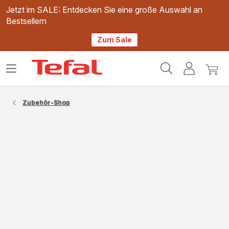
Jetzt im SALE: Entdecken Sie eine große Auswahl an
Bestsellern
Zum Sale
Tefal
Das
Mein
Mein
Homepage
Menü
Konto
Waren
öffnen
Zubehör-Shop