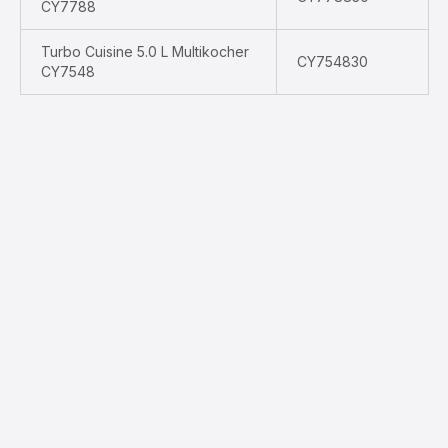
CY7788
Turbo Cuisine 5.0 L Multikocher
CY754830
CY7548