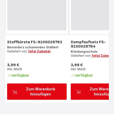
Stoffbürste FS-9100028763
Dampfaufsatz FS-
9100028764
Besonders schonendes Glätten!
Geliefert von
Tefal Zubehör
Kleidungsschutz
Geliefert von
Tefal Zubehö
3,99 €
3,99 €
Preis
Preis
inkl. MwSt
inkl. MwSt
verfügbar
verfügbar
Zum Warenkorb
Zum Warenk
hinzufügen
hinzufüge