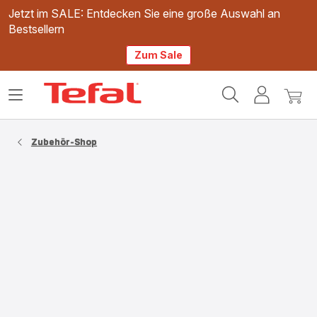
Jetzt im SALE: Entdecken Sie eine große Auswahl an
Bestsellern
Zum Sale
Tefal
Das
Mein
Mein
Homepage
Menü
Konto
Waren
öffnen
Zubehör-Shop