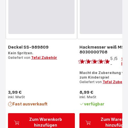
Deckel SS-989809
Hackmesser weiß MS-
8030000708
Kein Spritzen.
Bewertung
Geliefert von
Tefal Zubehör
5
/5
1
Bew
-
Bewertung
mit
Macht die Zubereitung vo
zum Kinderspiel
5
Geliefert von
Tefal Zubehö
Sternen
(Durchschnitt)
3,99 €
8,99 €
Preis
Preis
inkl. MwSt
inkl. MwSt
Fast ausverkauft
verfügbar
Zum Warenkorb
Zum Warenk
hinzufügen
hinzufüge