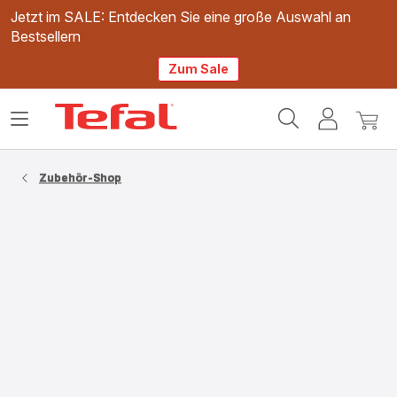
Jetzt im SALE: Entdecken Sie eine große Auswahl an
Bestsellern
Zum Sale
Tefal
Das
Mein
Mein
Homepage
Menü
Konto
Waren
öffnen
Zubehör-Shop