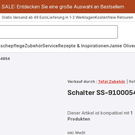
m SALE: Entdecken Sie eine große Auswahl an Bestsellern
Gratis Versand ab 49 Euro
Lieferung in 1-2 Werktagen
Kostenfreie Retouren
schepflege
Zubehör
Service
Rezepte & Inspirationen
Jamie Oliver
54954
Verkauf durch :
Tefal Zubehör
|
Re
Schalter SS-91000
Dieser Artikel ist kompatibel mit
1
Produkten
inkl. MwSt