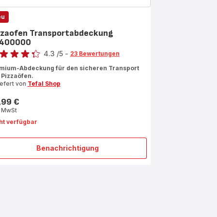
eu
zzaofen Transportabdeckung
400000
rtung
4.3
/5
-
23 Bewertungen
ngs.4.3
mium-Abdeckung für den sicheren Transport
 Pizzaöfen.
iefert von
Tefal Shop
,99 €
s
. MwSt
ht verfügbar
Benachrichtigung
Pizzaofen
Transportabdeckung
XA400000