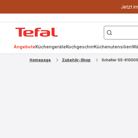
Jetzt i
["OptiGrill","Easy
Fry","Pfanne"]
Tefal
Homepage
Angebote
Küchengeräte
Kochgeschirr
Küchenutensilien
Wä
Homepage
Zubehör-Shop
Schalter SS-91000