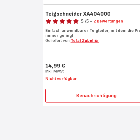
Teigschneider XA404000
Bewertung
5
/5
-
2 Bewertungen
Bewertung
Einfach anwendbarer Teigteiler, mit dem die Pi
mit
immer gelingt
5
Geliefert von
Tefal Zubehör
Sternen
(Durchschnitt)
14,99 €
Preis
inkl. MwSt
Nicht verfügbar
Benachrichtigung
Teigschneider
XA404000