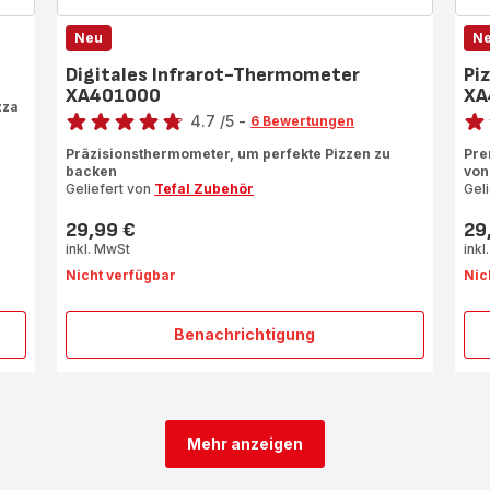
Neu
N
Digitales Infrarot-Thermometer
Pi
XA401000
XA
Bewertung
Bewe
zza
4.7
/5
-
6 Bewertungen
ratings.4.7
rati
Präzisionsthermometer, um perfekte Pizzen zu
Pre
backen
von
Geliefert von
Tefal Zubehör
Gel
29,99 €
29
Preis
Prei
inkl. MwSt
inkl
Nicht verfügbar
Nic
Benachrichtigung
Digitales
Infrarot-
Thermometer
XA401000
Mehr anzeigen