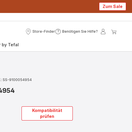
Zum Sale
Store-Finder
Benötigen Sie Hilfe?
Store-
Benötigen
Mein
Mein
Finder
Sie
Konto
Waren
 by Tefal
Hilfe?
f.: SS-9100054954
54954
Kompatibilität
prüfen