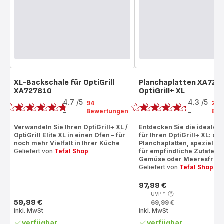
XL-Backschale für OptiGrill
Planchaplatten XA7298
XA727810
OptiGrill+ XL
Bewertung
Bewertung
4.7
/5
4.3
/5
94
20
Bewertungen
Bew
-
-
ratings.4.7
ratings.4.3
Verwandeln Sie Ihren OptiGrill+ XL /
Entdecken Sie die ideale 
OptiGrill Elite XL in einen Ofen – für
für Ihren OptiGrill+ XL: die
noch mehr Vielfalt in Ihrer Küche
Planchaplatten, speziell e
Geliefert von
Tefal Shop
für empfindliche Zutaten w
Gemüse oder Meeresfrüc
Geliefert von
Tefal Shop
97,99 €
Preis
UVP
*
59,99 €
69,99 €
Preis
inkl. MwSt
inkl. MwSt
verfügbar
verfügbar