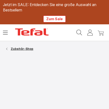
Jetzt im SALE: Entdecken Sie eine große Auswahl an
Bestsellern
Zum Sale
Tefal
Das
Mein
Mein
Homepage
Menü
Konto
Waren
öffnen
Zubehör-Shop