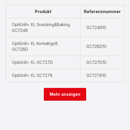
Produkt
Referenznummer
OptiGrill+ XL Snacking&Baking
GC724810
GC7248
OptiGrill+ XL Kontaktgrill
GC728D10
GC728D
OptiGrill+ XL GC727D
GC727D10
OptiGrill+ XL GC7278
GC727810
Mehr anzeigen