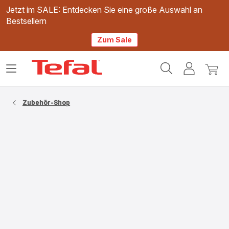
Jetzt im SALE: Entdecken Sie eine große Auswahl an
Bestsellern
Zum Sale
Tefal
Das
Mein
Mein
Homepage
Menü
Konto
Waren
öffnen
Zubehör-Shop